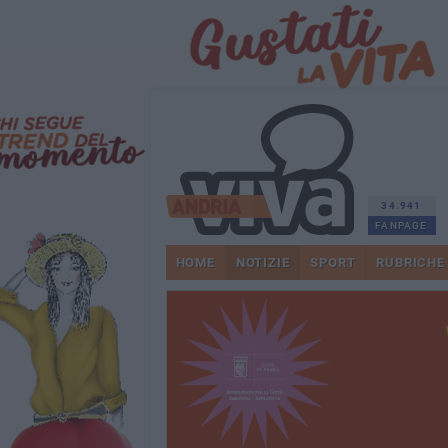
34.941
FANPAGE
HOME
NOTIZIE
SPORT
RUBRICHE