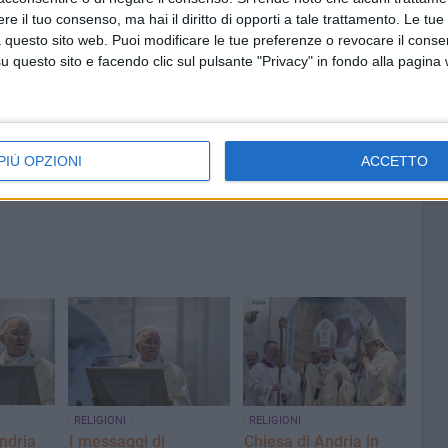
e il tuo consenso, ma hai il diritto di opporti a tale trattamento. Le tue
7 AGOSTO 2026
 nel
Comune: “Buono libri digitale”
 questo sito web. Puoi modificare le tue preferenze o revocare il conse
o e
ecco l'elenco delle 11 ditte
questo sito e facendo clic sul pulsante "Privacy" in fondo alla pagina
accreditate
PIÙ OPZIONI
ACCETTO
RELIGIONI
RELIGIONI
Andria
I messaggi di
Chiesa di Andria in