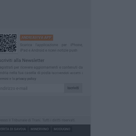
ANDRIAVIVA APP
Scarica l'applicazione per iPhone,
iPad e Android e ricevi notizie push
scriviti alla Newsletter
egistrati per ricevere aggiornamenti e contenuti da
ndria nella tua casella di posta
Iscrivendoti accetti i
ermini
e la
privacy policy
Iscriviti
l Tribunale di Trani. Tutti i diritti riservati.
RITA DI SAVOIA
MINERVINO
MODUGNO