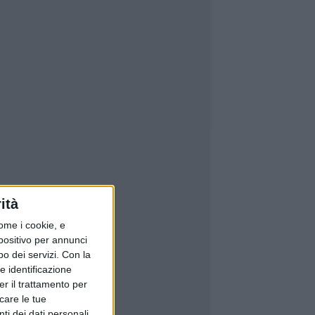
ità
ome i cookie, e
spositivo per annunci
o dei servizi.
Con la
e identificazione
er il trattamento per
icare le tue
ti dei dati personali