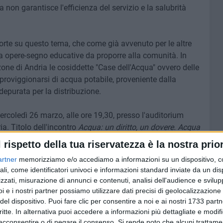
ca non garantisce l'efficienza del servizio e la salubrità
orte su questo tema, che come già avvenuto per le altre
a opere-segno educative da proporre alla comunità. In
ne di Andria le cosiddette "Case dell'Acqua" ovvero delle
pproviggionarsi di acqua potabile, proveniente dalla
epurata per la distribuzione.
rcoledì 26 marzo, alle ore 19,30, presso l'auditorium
ia. Titolo dell'incontro
Acqua: un diritto, un dovere. Acqua
utilizzare
. Interverranno il direttore della Caritas
l rispetto della tua riservatezza è la nostra prior
sponsabile del progetto formativo "Green Life" ed esperto
artner
memorizziamo e/o accediamo a informazioni su un dispositivo, c
ranova, il responsabile regionale del Forum Italiano dei
ali, come identificatori univoci e informazioni standard inviate da un di
ito, e il titolare dell'azienda Acqua Love che installerà le
zzati, misurazione di annunci e contenuti, analisi dell'audience e svilupp
i e i nostri partner possiamo utilizzare dati precisi di geolocalizzazione 
del dispositivo. Puoi fare clic per consentire a noi e ai nostri 1733 partn
O GREEN LIFE
critte. In alternativa puoi accedere a informazioni più dettagliate e modif
acconsentire o di negare il consenso.
Si rende noto che alcuni trattamen