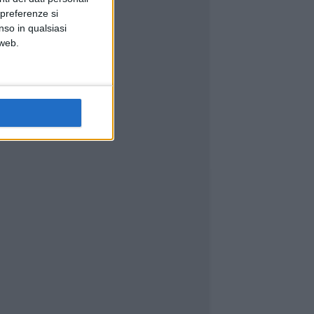
 preferenze si
nso in qualsiasi
 web.