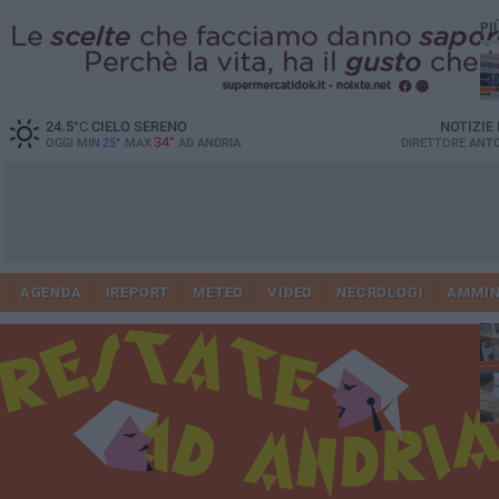
PI
24.5
°C
CIELO SERENO
NOTIZIE
34°
OGGI MIN
25°
MAX
AD
ANDRIA
DIRETTORE
ANTO
Vi
41
AGENDA
IREPORT
METEO
VIDEO
NECROLOGI
AMMIN
do