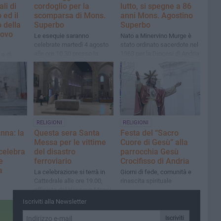
li di
cordoglio per la
lutto, si spegne a 86
ed il
scomparsa di Mons.
anni Mons. Agostino
 della
Superbo
Superbo
covo
Le esequie saranno
Nato a Minervino Murge è
celebrate martedì 4 agosto
stato ordinato sacerdote nel
alle ore 10.30 presso la
1963 per la Diocesi di Andria
 e di
Chiesa Madre di Minervino
Murge
RELIGIONI
RELIGIONI
nna: la
Questa sera Santa
Festa del “Sacro
Messa per le vittime
Cuore di Gesù” alla
celebra
del disastro
parrocchia Gesù
e
ferroviario
Crocifisso di Andria
a
La celebrazione si terrà in
Giorni di fede, comunità e
Cattedrale alle ore 19.00,
rinascita spirituale
officiata dal Vescovo Mansi
Iscriviti alla Newsletter
Iscriviti