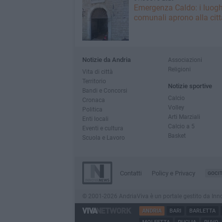
Emergenza Caldo: i luogh
comunali aprono alla citt
Notizie da Andria
Associazioni
Religioni
Vita di città
Territorio
Notizie sportive
Bandi e Concorsi
Calcio
Cronaca
Volley
Politica
Arti Marziali
Enti locali
Calcio a 5
Eventi e cultura
Basket
Scuola e Lavoro
Contatti
Policy e Privacy
GOCI
© 2001-2026 AndriaViva è un portale gestito da InnovaN
ANDRIA
BARI
BARLETTA