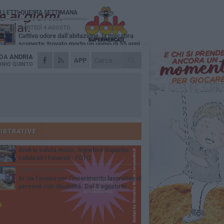
Ù LETTI QUESTA SETTIMANA
MARTEDÌ 4 AGOSTO
Cattivo odore dall’abitazione, la macabra
scoperta: trovato morto un uomo di 55 anni
 DA
ANDRIA
SABATO 1 AGOSTO
APP
"3 vite. 2 impegni. 1 strada": ad Andria
NIO QUINTO
l'evento per ricordare Sandro, Antonio e
ncenzo
MERCOLEDÌ 5 AGOSTO
"Un branco mi ha aggredito mentre ero in
stampelle": violenza nei confronti di un
enne ad Andria
GIOVEDÌ 30 LUGLIO
Scompare prematuramente l'avvocato
Beppe Tortora
ISTRATIVE
MARTEDÌ 4 AGOSTO
Andria saluta mons. Agostino Superbo:
celebrati i funerali - FOTO
LUNEDÌ 3 AGOSTO
Al via l’avviso per l’inserimento lavorativo di
persone con disabilità. Dal 5 agosto le
mande