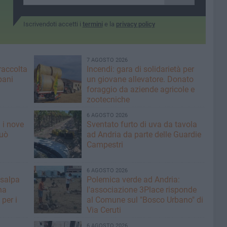
Iscrivendoti accetti i
termini
e la
privacy policy
7 AGOSTO 2026
raccolta
Incendi: gara di solidarietà per
bani
un giovane allevatore. Donato
foraggio da aziende agricole e
zootecniche
6 AGOSTO 2026
 i nove
Sventato furto di uva da tavola
può
ad Andria da parte delle Guardie
Campestri
6 AGOSTO 2026
 salpa
Polemica verde ad Andria:
na
l'associazione 3Place risponde
per i
al Comune sul "Bosco Urbano" di
Via Ceruti
6 AGOSTO 2026