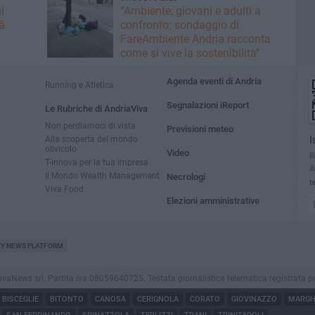
i
“Ambiente, giovani e adulti a
à
confronto: sondaggio di
FareAmbiente Andria racconta
come si vive la sostenibilità”
Agenda eventi di Andria
Running e Atletica
Segnalazioni iReport
Le Rubriche di AndriaViva
Non perdiamoci di vista
Previsioni meteo
Alla scoperta del mondo
I
olivicolo
Video
R
T-innova per la tua impresa
A
Il Mondo Wealth Management
Necrologi
t
Viva Food
Elezioni amministrative
TY NEWS PLATFORM
ews srl. Partita iva 08059640725. Testata giornalistica telematica registrata presso i
BISCEGLIE
BITONTO
CANOSA
CERIGNOLA
CORATO
GIOVINAZZO
MARGHE