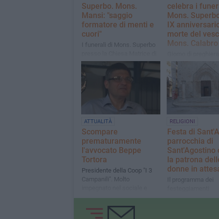
Superbo. Mons.
celebra i funera
Mansi: "saggio
Mons. Superbo 
formatore di menti e
IX anniversario
cuori"
morte del ves
Mons. Calabro
I funerali di Mons. Superbo
presso la Chiesa Matrice di
Giorno di preghiera
Minervino Murge
raccoglimento
ATTUALITÀ
RELIGIONI
Scompare
Festa di Sant'A
prematuramente
parrocchia di
l'avvocato Beppe
Sant'Agostino 
Tortora
la patrona dell
donne in attes
Presidente della Coop "I 3
Campanili". Molto
Il programma dei
impegnato nel sociale e
festeggiamenti
nella diocesi di Andria. Il
ricordo di Don Riccardo
Agresti