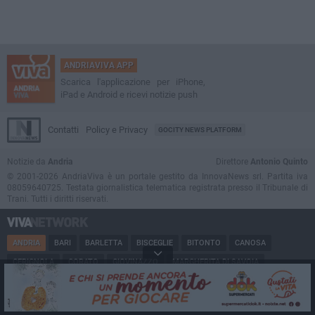
ANDRIAVIVA APP
Scarica l'applicazione per iPhone,
iPad e Android e ricevi notizie push
Contatti
Policy e Privacy
GOCITY NEWS PLATFORM
Notizie da
Andria
Direttore
Antonio Quinto
© 2001-2026 AndriaViva è un portale gestito da InnovaNews srl. Partita iva
08059640725. Testata giornalistica telematica registrata presso il Tribunale di
Trani. Tutti i diritti riservati.
ANDRIA
BARI
BARLETTA
BISCEGLIE
BITONTO
CANOSA
CERIGNOLA
CORATO
GIOVINAZZO
MARGHERITA DI SAVOIA
MINERVINO
MODUGNO
MOLFETTA
PUGLIA
RUVO
SAN FERDINANDO
SPINAZZOLA
TERLIZZI
TRANI
TRINITAPOLI