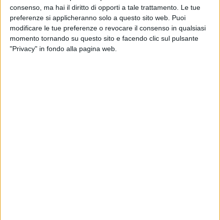
Trenocelle": un percorso guidato che condurrà i partecipanti
consenso, ma hai il diritto di opporti a tale trattamento. Le tue
preferenze si applicheranno solo a questo sito web. Puoi
nel centro storico andriese nei luoghi rappresentativi della
modificare le tue preferenze o revocare il consenso in qualsiasi
storia legata al gelato artigianale Trenocelle con
momento tornando su questo sito e facendo clic sul pulsante
degustazione finale del famoso gelato andriese. Finalità
"Privacy" in fondo alla pagina web.
della passeggiata guidata è valorizzare il centro storico e le
sue bellezze coniugandole alla storia di un gelato tipico della
tradizionale pasticceria locale, un modo per scoprire il
patrimonio storico-culturale ed enogastronomico della città
di Andria.
Venerdì 23 agosto, l'elegante location della Masseria Torre di
Nebbia a Corato, dalle ore 19, con luci e colori del tramonto
allieterà i vostri sensi con "Aperitivo al Tramonto",
presentazione del libro "La porta della neve" con l'autore
Tony Augello; a seguire cena con musica dal vivo degli
Avishai Darash Quartet;