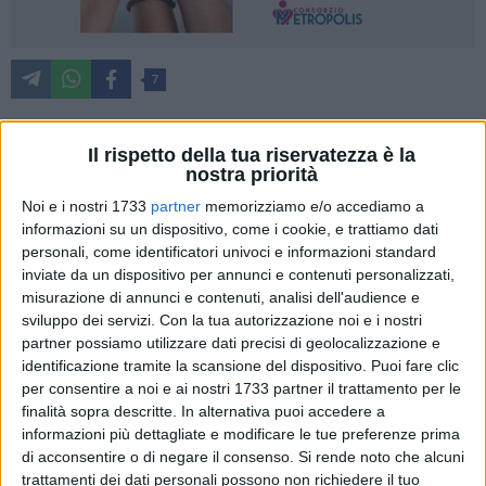
7
Il rispetto della tua riservatezza è la
Proseguono gli appuntamenti della XX^ edizione di "SOGNI
nostra priorità
NELLE NOTTI DI MEZZA ESTATE", manifestazione
Noi e i nostri 1733
partner
memorizziamo e/o accediamo a
promossa dalla Strada dell'Olio Extravergine Castel del
informazioni su un dispositivo, come i cookie, e trattiamo dati
Monte.
personali, come identificatori univoci e informazioni standard
inviate da un dispositivo per annunci e contenuti personalizzati,
misurazione di annunci e contenuti, analisi dell'audience e
Dopo gli appuntamenti svolti nella prima del mese, si riparte
sviluppo dei servizi.
Con la tua autorizzazione noi e i nostri
partner possiamo utilizzare dati precisi di geolocalizzazione e
il 21 agosto, alle ore 18, con la Visita guidata al Monastero
identificazione tramite la scansione del dispositivo. Puoi fare clic
di Santa Maria di Colonna a Trani organizzata da ArtTurism;
per consentire a noi e ai nostri 1733 partner il trattamento per le
finalità sopra descritte. In alternativa puoi accedere a
informazioni più dettagliate e modificare le tue preferenze prima
Giovedì 22 agosto, sempre in compagnia delle guide di
di acconsentire o di negare il consenso.
Si rende noto che alcuni
ArtTurism, si terrà ad Andria, alle ore 18, "Sulle tracce del
trattamenti dei dati personali possono non richiedere il tuo