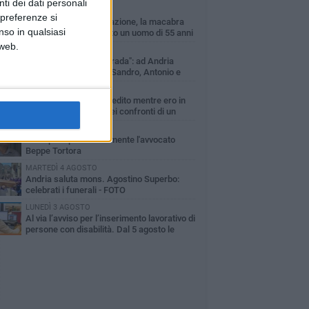
ti dei dati personali
MARTEDÌ 4 AGOSTO
 preferenze si
Cattivo odore dall’abitazione, la macabra
nso in qualsiasi
scoperta: trovato morto un uomo di 55 anni
 web.
SABATO 1 AGOSTO
"3 vite. 2 impegni. 1 strada": ad Andria
l'evento per ricordare Sandro, Antonio e
ncenzo
MERCOLEDÌ 5 AGOSTO
"Un branco mi ha aggredito mentre ero in
stampelle": violenza nei confronti di un
enne ad Andria
GIOVEDÌ 30 LUGLIO
Scompare prematuramente l'avvocato
Beppe Tortora
MARTEDÌ 4 AGOSTO
Andria saluta mons. Agostino Superbo:
celebrati i funerali - FOTO
LUNEDÌ 3 AGOSTO
Al via l’avviso per l’inserimento lavorativo di
persone con disabilità. Dal 5 agosto le
mande