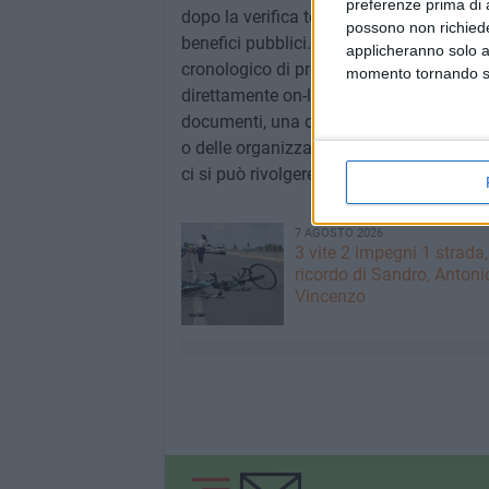
preferenze prima di 
dopo la verifica tecnico-amministrativa e
possono non richieder
benefici pubblici. I finanziamenti verra
applicheranno solo a
cronologico di presentazione delle doman
momento tornando su 
direttamente on-line i progetti. Per ottene
documenti, una dichiarazione di condivis
o delle organizzazioni sindacali o dell'Eb
ci si può rivolgere allo 080.524.21.22.
7 AGOSTO 2026
3 vite 2 impegni 1 strada,
ricordo di Sandro, Antoni
Vincenzo