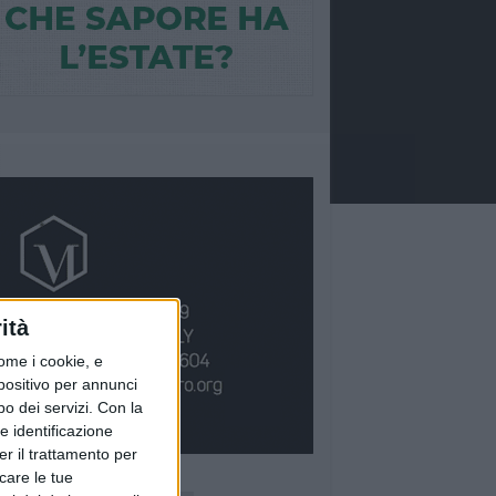
ità
ome i cookie, e
spositivo per annunci
o dei servizi.
Con la
e identificazione
er il trattamento per
icare le tue
Ù LETTI QUESTA SETTIMANA