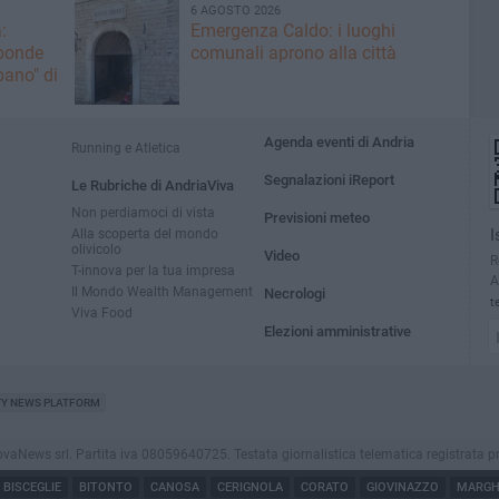
6 AGOSTO 2026
:
Emergenza Caldo: i luoghi
sponde
comunali aprono alla città
ano" di
Agenda eventi di Andria
Running e Atletica
Segnalazioni iReport
Le Rubriche di AndriaViva
Non perdiamoci di vista
Previsioni meteo
Alla scoperta del mondo
I
olivicolo
Video
R
T-innova per la tua impresa
A
Il Mondo Wealth Management
Necrologi
t
Viva Food
Elezioni amministrative
TY NEWS PLATFORM
ews srl. Partita iva 08059640725. Testata giornalistica telematica registrata presso i
BISCEGLIE
BITONTO
CANOSA
CERIGNOLA
CORATO
GIOVINAZZO
MARGHE