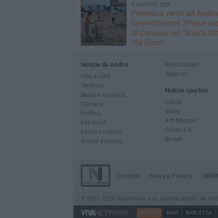
6 AGOSTO 2026
Polemica verde ad Andria
l'associazione 3Place ri
al Comune sul "Bosco Urb
Via Ceruti
Notizie da Andria
Associazioni
Religioni
Vita di città
Territorio
Notizie sportive
Bandi e Concorsi
Calcio
Cronaca
Volley
Politica
Arti Marziali
Enti locali
Calcio a 5
Eventi e cultura
Basket
Scuola e Lavoro
Contatti
Policy e Privacy
GOCI
© 2001-2026 AndriaViva è un portale gestito da InnovaN
ANDRIA
BARI
BARLETTA