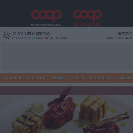
28.5
°C
CIELO SERENO
NOTIZIE
34°
OGGI MIN
25.5°
MAX
AD
ANDRIA
DIRETTORE
ANTO
AGENDA
IREPORT
METEO
VIDEO
NECROLOGI
AMMIN