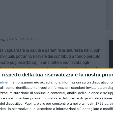
d by
salvaguardare la salute e garantire la sicurezza nei luoghi
dividuali, potranno ricevere dei contributi a fondo perduto.
ianato pugliese (Ebap) in una lettera indirizzata agli
l lavoro. L'ammontare complessivo delle risorse stanziate
l rispetto della tua riservatezza è la nostra prior
 è di 12.217.561 euro, di cui 11.714.927 per i progetti di
 di modelli organizzativi e di responsabilità sociale; mentre
artner
memorizziamo e/o accediamo a informazioni su un dispositivo, c
r la sostituzione o l'adeguamento di attrezzature di lavoro
ali, come identificatori univoci e informazioni standard inviate da un di
on attrezzature che rispondono alle nuove disposizioni di
zzati, misurazione di annunci e contenuti, analisi dell'audience e svilupp
i e i nostri partner possiamo utilizzare dati precisi di geolocalizzazione 
del dispositivo. Puoi fare clic per consentire a noi e ai nostri 1733 partn
critte. In alternativa puoi accedere a informazioni più dettagliate e modif
PI
investimento, per un massimo di 130mila euro, viene erogato