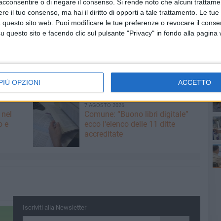
acconsentire o di negare il consenso.
Si rende noto che alcuni trattamen
 la realizzazione del progetto. E' cumulabile con altri
e il tuo consenso, ma hai il diritto di opporti a tale trattamento. Le tue
nno assegnati fino ad esaurimento, secondo l'ordine
 questo sito web. Puoi modificare le tue preferenze o revocare il conse
de. Dal 21 gennaio all'8 aprile sarà possibile inserire
questo sito e facendo clic sul pulsante "Privacy" in fondo alla pagina
re i contributi è necessario produrre, tra gli altri
ione del progetto, a firma delle associazioni di categoria
Vi
ap, sito a Bari, in via Bozzi, 51. Per maggiori informazioni
PIÙ OPZIONI
ACCETTO
41
7 AGOSTO 2026
 nel
Comune: “Buono libri digitale”
o e
ecco l'elenco delle 11 ditte
accreditate
do
Iscriviti alla Newsletter