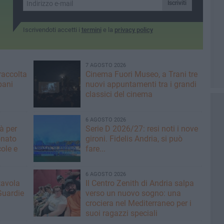
Iscriviti
Iscrivendoti accetti i
termini
e la
privacy policy
7 AGOSTO 2026
raccolta
Cinema Fuori Museo, a Trani tre
bani
nuovi appuntamenti tra i grandi
classici del cinema
6 AGOSTO 2026
tà per
Serie D 2026/27: resi noti i nove
onato
gironi. Fidelis Andria, si può
ole e
fare...
6 AGOSTO 2026
tavola
Il Centro Zenith di Andria salpa
Guardie
verso un nuovo sogno: una
crociera nel Mediterraneo per i
suoi ragazzi speciali