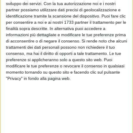
sviluppo dei servizi.
Con la tua autorizzazione noi e i nostri
partner possiamo utilizzare dati precisi di geolocalizzazione e
identificazione tramite la scansione del dispositivo. Puoi fare clic
per consentire a noi e ai nostri 1733 partner il trattamento per le
finalità sopra descritte. In alternativa puoi accedere a
A cura di
informazioni più dettagliate e modificare le tue preferenze prima
MIRIAM DI RENZO
di acconsentire o di negare il consenso.
Si rende noto che alcuni
trattamenti dei dati personali possono non richiedere il tuo
consenso, ma hai il diritto di opporti a tale trattamento. Le tue
Sabato 25 Gennaio, ore 11 presso l'Istituto Economico
preferenze si applicheranno solo a questo sito web. Puoi
Sociale "Ettore Carafa" di Andria, il coordinatore provinciale
modificare le tue preferenze o revocare il consenso in qualsiasi
momento tornando su questo sito e facendo clic sul pulsante
del movimento sindacale UGL Giovani, Salvatore Pistillo, alla
"Privacy" in fondo alla pagina web.
presenza del dirigente scolastico dell'ITES prof. Vito
Amadulli, presenterà il piano di occupazione giovanile
europeo, entrato in vigore dal 1 Gennaio 2014. Garantire e
incrementare la percentuale di occupazione giovanile, evitare
che gli abbandoni scolastici superino il 10% e diminuire
l'esclusione sociale, sono alcuni degli obiettivi prefissati dal
piano Garanzia Giovani. La Youth Guarantee (Garanzia per i
Giovani) prevede, che tutti gli Stati facenti parte dell'UE