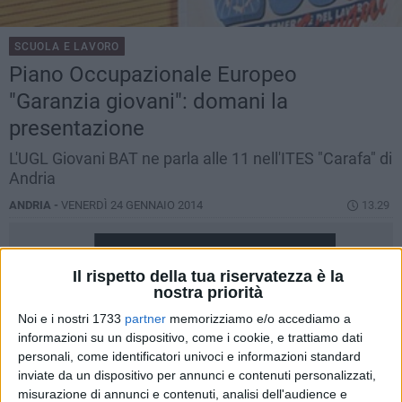
SCUOLA E LAVORO
Piano Occupazionale Europeo
"Garanzia giovani": domani la
presentazione
L'UGL Giovani BAT ne parla alle 11 nell'ITES "Carafa" di
Andria
ANDRIA -
VENERDÌ 24 GENNAIO 2014
13.29
Il rispetto della tua riservatezza è la
nostra priorità
Noi e i nostri 1733
partner
memorizziamo e/o accediamo a
informazioni su un dispositivo, come i cookie, e trattiamo dati
personali, come identificatori univoci e informazioni standard
inviate da un dispositivo per annunci e contenuti personalizzati,
misurazione di annunci e contenuti, analisi dell'audience e