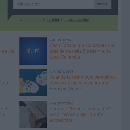
l'evento organizzato dal
Iscriviti
Movimento studenti di
Azione Cattolica
Iscrivendoti accetti i
termini
e la
privacy policy
7 AGOSTO 2026
Caso Fasano. La solidarietà del
ie e via
presidente della Fidelis Andria
Luca Vallarella
7 AGOSTO 2026
Quando la tecnologia semplifica
Stato
davvero: l’esperienza firmata
Eurospin Online
7 AGOSTO 2026
 nel
Comune: “Buono libri digitale”
o e
ecco l'elenco delle 11 ditte
accreditate