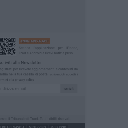
ANDRIAVIVA APP
Scarica l'applicazione per iPhone,
iPad e Android e ricevi notizie push
scriviti alla Newsletter
egistrati per ricevere aggiornamenti e contenuti da
ndria nella tua casella di posta
Iscrivendoti accetti i
ermini
e la
privacy policy
Iscriviti
l Tribunale di Trani. Tutti i diritti riservati.
RITA DI SAVOIA
MINERVINO
MODUGNO