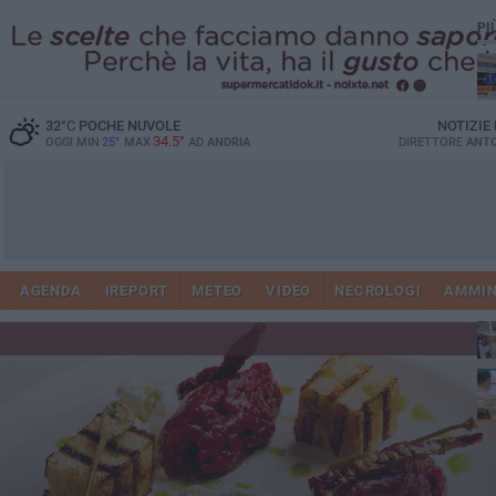
PI
32
°C
POCHE NUVOLE
NOTIZIE
34.5°
OGGI MIN
25°
MAX
AD
ANDRIA
DIRETTORE
ANTO
Vi
41
AGENDA
IREPORT
METEO
VIDEO
NECROLOGI
AMMIN
do