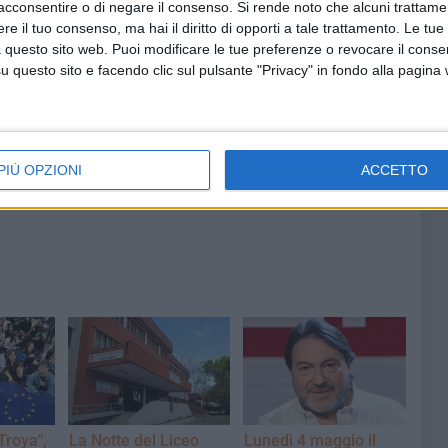
acconsentire o di negare il consenso.
Si rende noto che alcuni trattamen
e il tuo consenso, ma hai il diritto di opporti a tale trattamento. Le tue
7 AGOSTO 2026
 questo sito web. Puoi modificare le tue preferenze o revocare il conse
vo:
​Vigili del Fuoco BAT: a che punto
questo sito e facendo clic sul pulsante "Privacy" in fondo alla pagina
irmato
è la nuova caserma? Incontro tra
il senatore Damiani e il
Comandante Quinto
PIÙ OPZIONI
ACCETTO
 Troya",
La Notte del Liceo
Lunedì 4 maggio il