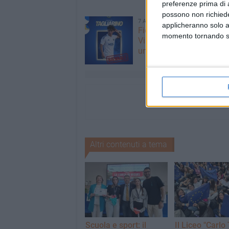
preferenze prima di 
possono non richieder
7 AGOSTO 2026
applicheranno solo a
Fidelis Andria, c'è il rinno
momento tornando su 
Vincenzo Tagliarino ha f
un biennale
Altri contenuti a tema
Scuola e sport: il
Il Liceo "Carlo