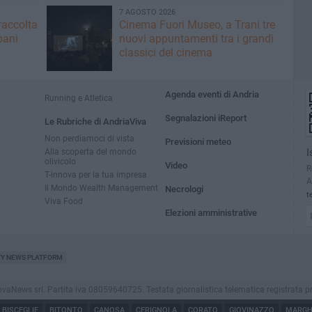
7 AGOSTO 2026
raccolta
Cinema Fuori Museo, a Trani tre
bani
nuovi appuntamenti tra i grandi
classici del cinema
Agenda eventi di Andria
Running e Atletica
Segnalazioni iReport
Le Rubriche di AndriaViva
Non perdiamoci di vista
Previsioni meteo
Alla scoperta del mondo
I
olivicolo
Video
R
T-innova per la tua impresa
A
Il Mondo Wealth Management
Necrologi
t
Viva Food
Elezioni amministrative
TY NEWS PLATFORM
ews srl. Partita iva 08059640725. Testata giornalistica telematica registrata presso i
BISCEGLIE
BITONTO
CANOSA
CERIGNOLA
CORATO
GIOVINAZZO
MARGHE