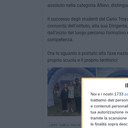
assoluto nella categoria Allievi, disting
Il successo degli studenti del Carlo Troy
comunità dell'istituto, alla sua Dirigente
dall'inizio del lungo percorso formativo
competenza.
Ora lo sguardo è puntato alla fase nazio
propria scuola e il proprio territorio!
I
Noi e i nostri 1733
p
trattiamo dati person
e contenuti personali
tua autorizzazione no
tramite la scansione 
le finalità sopra des
LICEO "CARLO TROYA"