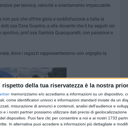
uendosi per tecnica, velocità e orientamento impeccabile.
a non può che offrire gioia e soddisfazione a tutta la
, dott.ssa Dora Guarino, e alla docente che li ha seguiti sin
 e sportivo, prof.ssa Santola Quacquarelli, con passione e
nale, dove i ragazzi rappresenteranno con orgoglio la
l rispetto della tua riservatezza è la nostra prior
artner
memorizziamo e/o accediamo a informazioni su un dispositivo, c
ali, come identificatori univoci e informazioni standard inviate da un di
zzati, misurazione di annunci e contenuti, analisi dell'audience e svilupp
i e i nostri partner possiamo utilizzare dati precisi di geolocalizzazione 
del dispositivo. Puoi fare clic per consentire a noi e ai nostri 1733 partn
critte. In alternativa puoi accedere a informazioni più dettagliate e modif