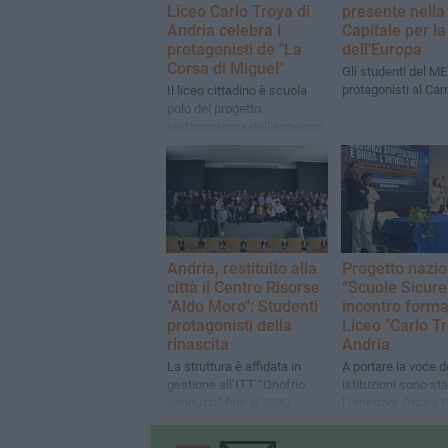
Liceo Carlo Troya di
presente nella
Andria celebra i
Capitale per la
protagonisti de "La
dell’Europa
Corsa di Miguel"
Gli studenti del M
protagonisti al Ca
Il liceo cittadino è scuola
polo del progetto,
testimonianza dell’impegno
costante dell’Istituto nella
promozione dei valori più
autentici dello sport
Andria, restituito alla
Progetto nazio
città il Centro Risorse
“Scuole Sicure
"Aldo Moro": Studenti
incontro forma
protagonisti della
Liceo "Carlo Tr
rinascita
Andria
La struttura è affidata in
A portare la voce d
gestione all’ITT “Onofrio
istituzioni sono sta
Jannuzzi” fino al 2030
l’Ispettore Grazia F
attraverso apposita
Vice Sovrintenden
convenzione con il Comune
Francesco Patruno