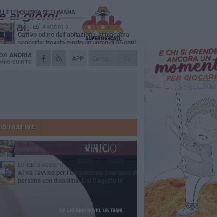
Ù LETTI QUESTA SETTIMANA
MARTEDÌ 4 AGOSTO
Cattivo odore dall’abitazione, la macabra
scoperta: trovato morto un uomo di 55 anni
 DA
ANDRIA
SABATO 1 AGOSTO
APP
"3 vite. 2 impegni. 1 strada": ad Andria
NIO QUINTO
l'evento per ricordare Sandro, Antonio e
ncenzo
MERCOLEDÌ 5 AGOSTO
"Un branco mi ha aggredito mentre ero in
stampelle": violenza nei confronti di un
enne ad Andria
GIOVEDÌ 30 LUGLIO
Scompare prematuramente l'avvocato
Beppe Tortora
ISTRATIVE
MARTEDÌ 4 AGOSTO
Andria saluta mons. Agostino Superbo:
celebrati i funerali - FOTO
LUNEDÌ 3 AGOSTO
Al via l’avviso per l’inserimento lavorativo di
persone con disabilità. Dal 5 agosto le
mande