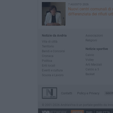
7 AGOSTO 2026
Nuovi centri comunali di 
differenziata dei rifiuti ur
Notizie da Andria
Associazioni
Religioni
Vita di città
Territorio
Notizie sportive
Bandi e Concorsi
Calcio
Cronaca
Volley
Politica
Arti Marziali
Enti locali
Calcio a 5
Eventi e cultura
Basket
Scuola e Lavoro
Contatti
Policy e Privacy
GOCI
© 2001-2026 AndriaViva è un portale gestito da InnovaN
ANDRIA
BARI
BARLETTA