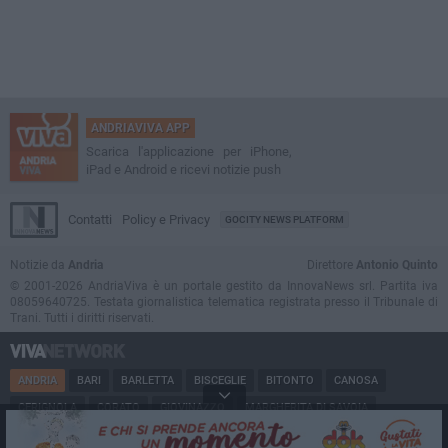
ANDRIAVIVA APP
Scarica l'applicazione per iPhone,
iPad e Android e ricevi notizie push
Contatti
Policy e Privacy
GOCITY NEWS PLATFORM
Notizie da
Andria
Direttore
Antonio Quinto
© 2001-2026 AndriaViva è un portale gestito da InnovaNews srl. Partita iva
08059640725. Testata giornalistica telematica registrata presso il Tribunale di
Trani. Tutti i diritti riservati.
ANDRIA
BARI
BARLETTA
BISCEGLIE
BITONTO
CANOSA
CERIGNOLA
CORATO
GIOVINAZZO
MARGHERITA DI SAVOIA
MINERVINO
MODUGNO
MOLFETTA
PUGLIA
RUVO