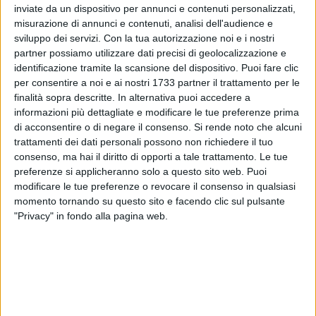
presa di coscienza che, per modificare il corso delle cose,
inviate da un dispositivo per annunci e contenuti personalizzati,
bisogna essere i protagonisti del cambiamento, altrimenti si
misurazione di annunci e contenuti, analisi dell'audience e
sviluppo dei servizi.
Con la tua autorizzazione noi e i nostri
resta solo spettatori di ciò che accade che, se nessuno
partner possiamo utilizzare dati precisi di geolocalizzazione e
interviene, non può che andare sempre peggio.
identificazione tramite la scansione del dispositivo. Puoi fare clic
per consentire a noi e ai nostri 1733 partner il trattamento per le
Sono stati dieci anni di energia, passione e connessioni
finalità sopra descritte. In alternativa puoi accedere a
uniche che saranno ripercorsi e festeggiati insieme al
informazioni più dettagliate e modificare le tue preferenze prima
direttivo e ai tanti sostenitori il prossimo 4 dicembre, a
di acconsentire o di negare il consenso.
Si rende noto che alcuni
partire dalle ore 20 presso "Margherita Cafe", in via Regina
trattamenti dei dati personali possono non richiedere il tuo
consenso, ma hai il diritto di opporti a tale trattamento. Le tue
Margherita ad Andria.
preferenze si applicheranno solo a questo sito web. Puoi
modificare le tue preferenze o revocare il consenso in qualsiasi
"Siamo partiti con un progetto che si basava sulla diffusione
momento tornando su questo sito e facendo clic sul pulsante
del tema della prevenzione primaria, informando i cittadini
"Privacy" in fondo alla pagina web.
sulle possibili cause di cancro e su cosa fare per evitare di
ammalarsi. Abbiamo incontrato centinaia di persone per
strada e nelle parrocchie, spesso abbiamo incrociato sguardi
spaventati e sempre abbiamo cercato di tranquillizzarli
spiegando che, con un'alimentazione sana, con il rispetto
dell'ambiente, con l'attività fisica e con gli screening, la