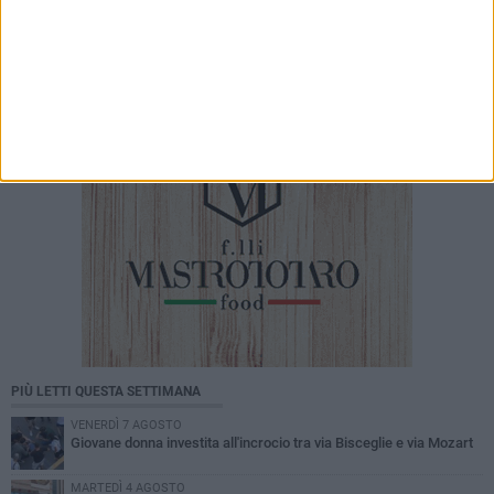
​Vigili del Fuoco BAT: a che punto è la nuova
caserma? Incontro tra il senatore Damiani e il
Comandante Quinto
PIÙ LETTI QUESTA SETTIMANA
VENERDÌ 7 AGOSTO
Giovane donna investita all'incrocio tra via Bisceglie e via Mozart
MARTEDÌ 4 AGOSTO