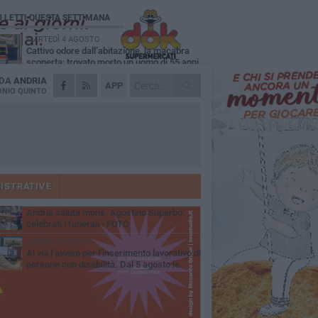
Ù LETTI QUESTA SETTIMANA
MARTEDÌ 4 AGOSTO
Cattivo odore dall’abitazione, la macabra
scoperta: trovato morto un uomo di 55 anni
 DA
ANDRIA
SABATO 1 AGOSTO
APP
"3 vite. 2 impegni. 1 strada": ad Andria
NIO QUINTO
l'evento per ricordare Sandro, Antonio e
ncenzo
MERCOLEDÌ 5 AGOSTO
"Un branco mi ha aggredito mentre ero in
stampelle": violenza nei confronti di un
enne ad Andria
GIOVEDÌ 30 LUGLIO
Scompare prematuramente l'avvocato
Beppe Tortora
ISTRATIVE
MARTEDÌ 4 AGOSTO
Andria saluta mons. Agostino Superbo:
celebrati i funerali - FOTO
LUNEDÌ 3 AGOSTO
Al via l’avviso per l’inserimento lavorativo di
persone con disabilità. Dal 5 agosto le
mande