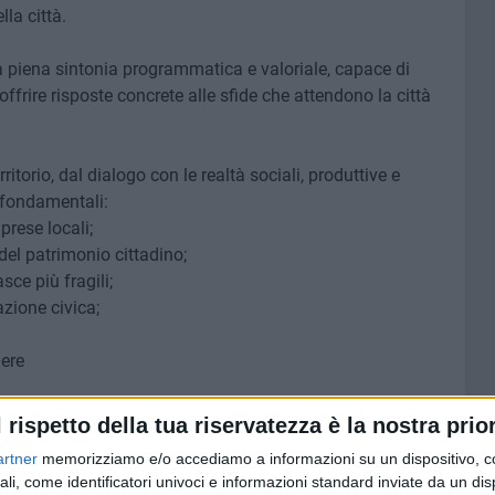
lla città.
a piena sintonia programmatica e valoriale, capace di
 offrire risposte concrete alle sfide che attendono la città
ritorio, dal dialogo con le realtà sociali, produttive e
i fondamentali:
rese locali;
del patrimonio cittadino;
asce più fragili;
zione civica;
nere
ale importante di unità e responsabilità. Insieme
l rispetto della tua riservatezza è la nostra prior
per Andria, fondata su competenza, visione e impegno
artner
memorizziamo e/o accediamo a informazioni su un dispositivo, c
ali, come identificatori univoci e informazioni standard inviate da un di