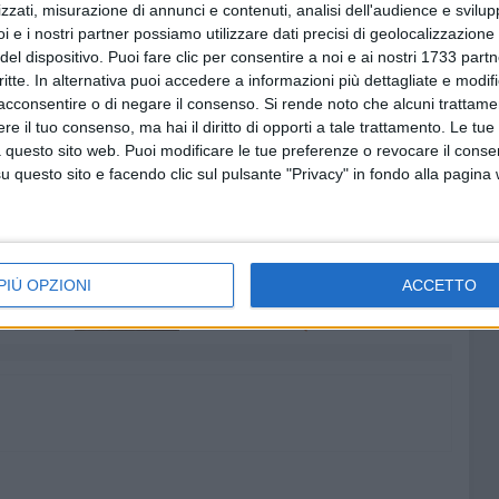
zzati, misurazione di annunci e contenuti, analisi dell'audience e svilupp
ottolineato il valore politico dell'intesa, evidenziando
i e i nostri partner possiamo utilizzare dati precisi di geolocalizzazione 
rto, pronto ad accogliere contributi e adesioni da parte di
del dispositivo. Puoi fare clic per consentire a noi e ai nostri 1733 partn
ettivo di rilanciare la città federiciana sempre più fanalino
critte. In alternativa puoi accedere a informazioni più dettagliate e modif
Andria Riparte non è uno slogan elettorale, ma un impegno
acconsentire o di negare il consenso.
Si rende noto che alcuni trattamen
e il tuo consenso, ma hai il diritto di opporti a tale trattamento. Le tue
 questo sito web. Puoi modificare le tue preferenze o revocare il conse
questo sito e facendo clic sul pulsante "Privacy" in fondo alla pagina
RIFORMISTI NPSI
SABINO NAPOLITANO
ELEZIONI COMUNALI 2026
7 AGOSTO 2026
vo:
​Vigili del Fuoco BAT: a che punto
irmato
è la nuova caserma? Incontro tra
PIÙ OPZIONI
ACCETTO
il senatore Damiani e il
Comandante Quinto