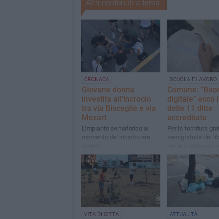
Altri contenuti a tema
CRONACA
SCUOLA E LAVORO
Giovane donna
Comune: “Buono
investita all'incrocio
digitale” ecco 
tra via Bisceglie e via
delle 11 ditte
Mozart
accreditate
L'impianto semaforico al
Per la fornitura gra
momento del sinistro era
semigratuita dei lib
spento
per le scuole seco
1° e di 2° grado A.
2026/2027
VITA DI CITTÀ
ATTUALITÀ