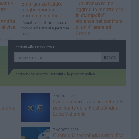
vani e
"Un branco mi ha
Emergenza Caldo: i
nto:
aggredito mentre ero
luoghi comunali
in stampelle":
aprono alla città
Andria
violenza nei confronti
L'obiettivo è offrire riparo e
si vive
di un 41enne ad
riposo ad anziani e persone
à”
Andria
fragili
Andria:
Il grave episodio sarebbe
che il
accaduto nella serata del 4
Iscriviti alla Newsletter
agosto in un bar della
periferia cittadina
Iscriviti
Iscrivendoti accetti i
termini
e la
privacy policy
7 AGOSTO 2026
Caso Fasano. La solidarietà del
ie e via
presidente della Fidelis Andria
Luca Vallarella
7 AGOSTO 2026
Quando la tecnologia semplifica