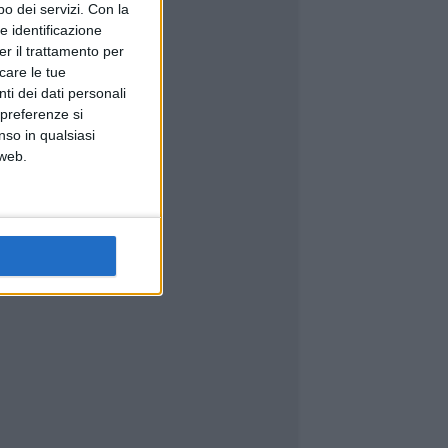
o dei servizi.
Con la
e identificazione
er il trattamento per
icare le tue
ti dei dati personali
 preferenze si
nso in qualsiasi
 web.