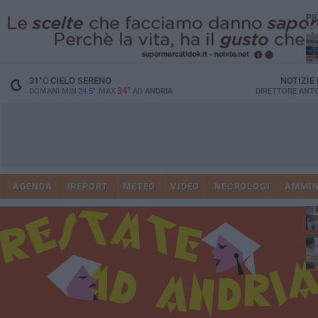
PI
31
°C
CIELO SERENO
NOTIZIE
34°
DOMANI MIN
24.5°
MAX
AD
ANDRIA
DIRETTORE
ANTO
Vi
41
AGENDA
IREPORT
METEO
VIDEO
NECROLOGI
AMMIN
do