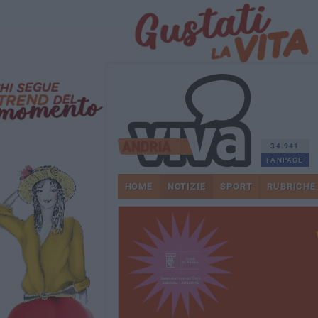
34.941
FANPAGE
HOME
NOTIZIE
SPORT
RUBRICHE