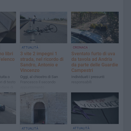
ATTUALITÀ
CRONACA
 libri
3 vite 2 impegni 1
Sventato furto di uva
l'elenco
strada, nel ricordo di
da tavola ad Andria
Sandro, Antonio e
da parte delle Guardie
Vincenzo
Campestri
tuita o
Oggi, al chiostro di San
Individuati i presunti
ri di testo
Francesco il secondo
responsabili
ndarie di
appuntamento
S.
ATTUALITÀ
ATTUALITÀ