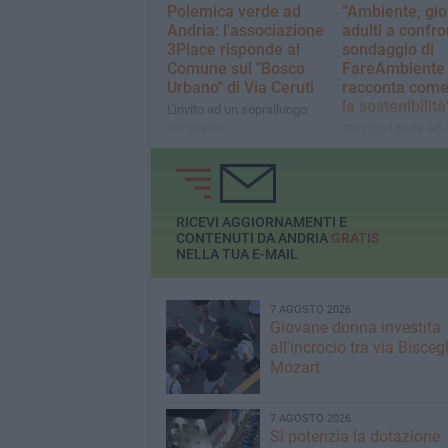
Polemica verde ad
“Ambiente, gio
Andria: l'associazione
adulti a confro
3Place risponde al
sondaggio di
Comune sul "Bosco
FareAmbiente 
Urbano" di Via Ceruti
racconta come 
la sostenibilit
L'invito ad un sopralluogo
congiunto
Servizio Igiene ad 
circa il 72% ritiene 
servizio non sia
soddisfacente
RICEVI AGGIORNAMENTI E
CONTENUTI DA ANDRIA
GRATIS
NELLA TUA E-MAIL
7 AGOSTO 2026
Giovane donna investita
all'incrocio tra via Biscegl
Mozart
7 AGOSTO 2026
Si potenzia la dotazione