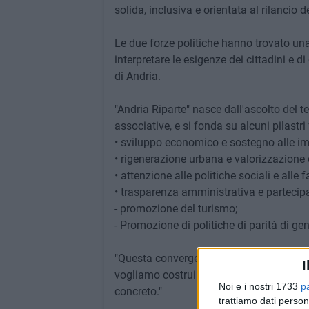
solida, inclusiva e orientata al rilancio de
Le due forze politiche hanno trovato un
interpretare le esigenze dei cittadini e di
di Andria.
"Andria Riparte" nasce dall'ascolto del ter
associative, e si fonda su alcuni pilastr
• sviluppo economico e sostegno alle imp
• rigenerazione urbana e valorizzazione 
• attenzione alle politiche sociali e alle f
• trasparenza amministrativa e partecipa
- promozione del turismo;
- Promozione di politiche di parità di ge
"Questa convergenza rappresenta un segn
I
vogliamo costruire una nuova stagione 
Noi e i nostri 1733
p
concreto."
trattiamo dati person