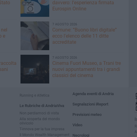
Stato
davvero: l’esperienza firmata
Eurospin Online
7 AGOSTO 2026
 nel
Comune: “Buono libri digitale”
o e
ecco l'elenco delle 11 ditte
accreditate
7 AGOSTO 2026
raccolta
Cinema Fuori Museo, a Trani tre
bani
nuovi appuntamenti tra i grandi
classici del cinema
Agenda eventi di Andria
Running e Atletica
Segnalazioni iReport
Le Rubriche di AndriaViva
Non perdiamoci di vista
Previsioni meteo
Alla scoperta del mondo
I
olivicolo
Video
R
T-innova per la tua impresa
A
Il Mondo Wealth Management
Necrologi