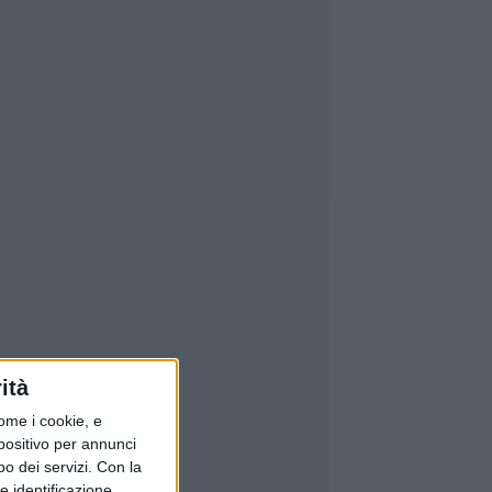
ità
ome i cookie, e
spositivo per annunci
o dei servizi.
Con la
e identificazione