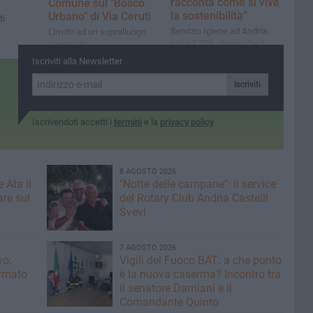
racconta come si vive
Comune sul "Bosco
la sostenibilità”
Urbano" di Via Ceruti
ti
Servizio Igiene ad Andria:
L'invito ad un sopralluogo
circa il 72% ritiene che il
congiunto
servizio non sia
Iscriviti alla Newsletter
soddisfacente
Iscriviti
Iscrivendoti accetti i
termini
e la
privacy policy
8 AGOSTO 2026
 Ata il
"Notte delle campane": il service
re sul
del Rotary Club Andria Castelli
Svevi
7 AGOSTO 2026
vo:
​Vigili del Fuoco BAT: a che punto
irmato
è la nuova caserma? Incontro tra
il senatore Damiani e il
Comandante Quinto