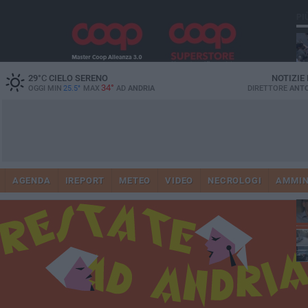
PI
29
°C
CIELO SERENO
NOTIZIE
34°
OGGI MIN
25.5°
MAX
AD
ANDRIA
DIRETTORE
ANTO
41
AGENDA
IREPORT
METEO
VIDEO
NECROLOGI
AMMIN
tra