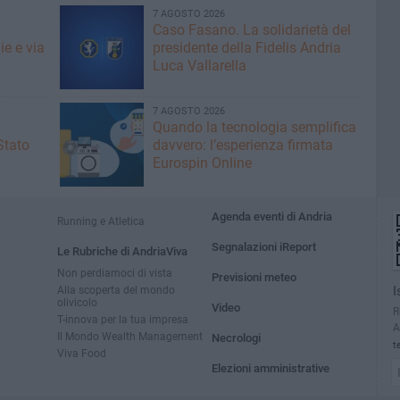
7 AGOSTO 2026
Caso Fasano. La solidarietà del
ie e via
presidente della Fidelis Andria
Luca Vallarella
7 AGOSTO 2026
Quando la tecnologia semplifica
Stato
davvero: l’esperienza firmata
Eurospin Online
Agenda eventi di Andria
Running e Atletica
Segnalazioni iReport
Le Rubriche di AndriaViva
Non perdiamoci di vista
Previsioni meteo
Alla scoperta del mondo
I
olivicolo
Video
R
T-innova per la tua impresa
A
Il Mondo Wealth Management
Necrologi
t
Viva Food
Elezioni amministrative