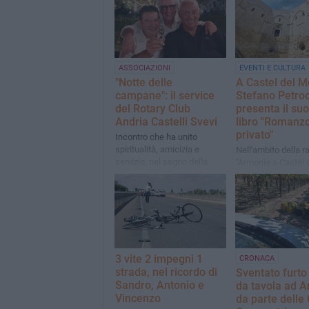
ASSOCIAZIONI
EVENTI E CULTURA
"Notte delle
A Castel del M
campane": il service
Stefano Petroc
del Rotary Club
presenta il suo
Andria Castelli Svevi
libro "Romanz
privato"
Incontro che ha unito
spiritualità, amicizia e
Nell'ambito della 
servizio, nel segno della
"Armonie a Castel 
continuità e della crescita
– Storie di Stelle"
della famiglia rotariana
3 vite 2 impegni 1
CRONACA
strada, nel ricordo di
Sventato furto
Sandro, Antonio e
da tavola ad A
Vincenzo
da parte delle