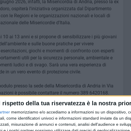
iugno 2026, infatti, la Misericordia di Andria, presso la ex
oro, ospiterà l'iniziativa organizzata dal Dipartimento
con le Regioni e le organizzazioni nazionali e locali di
azionale delle Misericordie d'Italia.
i 10 ai 13 anni e si propone di sensibilizzare i più giovani
 dell'ambiente e sulle buone pratiche per vivere
 esercitazioni, giochi e momenti di confronto con esperti
ortamenti utili per la sicurezza personale, ambientale e
nti ludici e di svago. Sarà una vera esperienza di
de in un vero evento di protezione civile.
modulo presso la sede della Misericordia di Andria in Via
rmazioni è possibile contattare il numero 389 6420168.
l rispetto della tua riservatezza è la nostra prior
artner
memorizziamo e/o accediamo a informazioni su un dispositivo, c
ali, come identificatori univoci e informazioni standard inviate da un di
zzati, misurazione di annunci e contenuti, analisi dell'audience e svilupp
i e i nostri partner possiamo utilizzare dati precisi di geolocalizzazione 