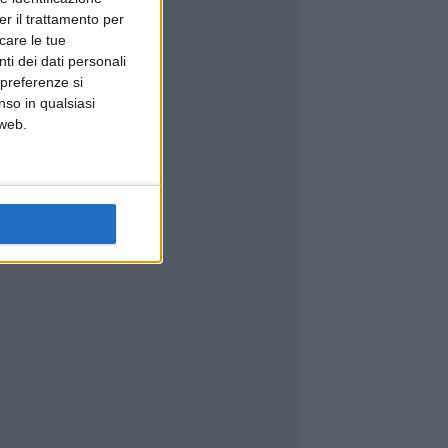
er il trattamento per
icare le tue
ti dei dati personali
 preferenze si
nso in qualsiasi
 web.