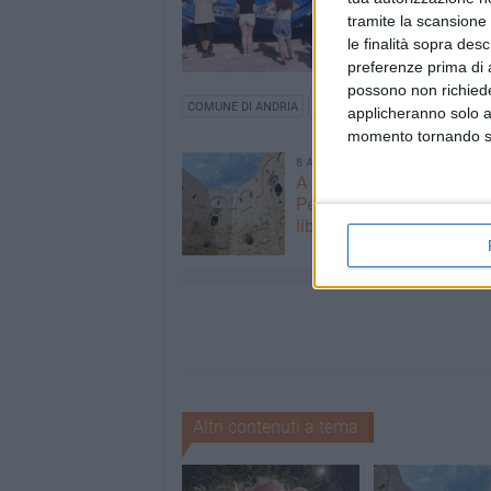
tramite la scansione 
le finalità sopra des
preferenze prima di 
possono non richieder
COMUNE DI ANDRIA
MISERICORDIA ANDRIA
MONT
applicheranno solo a
momento tornando su 
8 AGOSTO 2026
A Castel del Monte, Stef
Petrocchi presenta il suo
libro "Romanzo privato"
Altri contenuti a tema