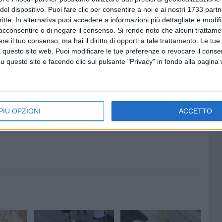
del dispositivo. Puoi fare clic per consentire a noi e ai nostri 1733 partn
critte. In alternativa puoi accedere a informazioni più dettagliate e modif
acconsentire o di negare il consenso.
Si rende noto che alcuni trattamen
e il tuo consenso, ma hai il diritto di opporti a tale trattamento. Le tue
EGROSSO
 questo sito web. Puoi modificare le tue preferenze o revocare il conse
questo sito e facendo clic sul pulsante "Privacy" in fondo alla pagina
8 AGOSTO 2026
ano
Siccità e caro gasolio mettono in
 ultimo
ginocchio l'agricoltura pugliese
PIÙ OPZIONI
ACCETTO