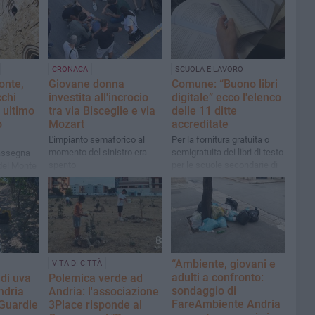
CRONACA
SCUOLA E LAVORO
onte,
Giovane donna
Comune: “Buono libri
chi
investita all'incrocio
digitale” ecco l'elenco
 ultimo
tra via Bisceglie e via
delle 11 ditte
o
Mozart
accreditate
L'impianto semaforico al
Per la fornitura gratuita o
momento del sinistro era
semigratuita dei libri di testo
rassegna
spento
per le scuole secondarie di
del Monte
1° e di 2° grado A.S.
2026/2027
“Ambiente, giovani e
VITA DI CITTÀ
adulti a confronto:
 di uva
Polemica verde ad
sondaggio di
ndria
Andria: l'associazione
FareAmbiente Andria
 Guardie
3Place risponde al