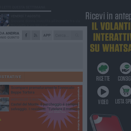
Ù LETTI QUESTA SETTIMANA
VENERDÌ 7 AGOSTO
Giovane donna investita all'incrocio tra via
Bisceglie e via Mozart
 DA
ANDRIA
MARTEDÌ 4 AGOSTO
APP
Cattivo odore dall’abitazione, la macabra
NIO QUINTO
scoperta: trovato morto un uomo di 55 anni
MERCOLEDÌ 5 AGOSTO
"Un branco mi ha aggredito mentre ero in
stampelle": violenza nei confronti di un
enne ad Andria
MARTEDÌ 4 AGOSTO
Andria saluta mons. Agostino Superbo:
celebrati i funerali - FOTO
ISTRATIVE
GIOVEDÌ 30 LUGLIO
Scompare prematuramente l'avvocato
Beppe Tortora
MERCOLEDÌ 5 AGOSTO
Castel del Monte, il parcheggio é sempre
selvaggio. I residenti: "Tutelare il maniero
 vivibilità e rispetto del paesaggio"