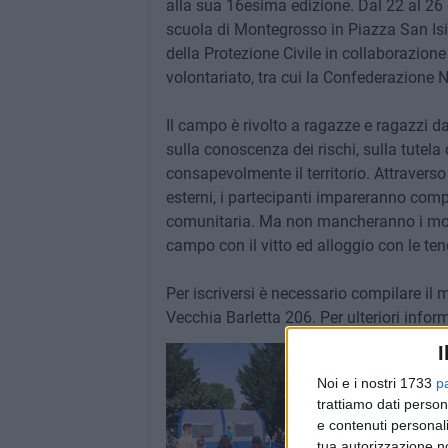
alla sua 16esima edizione. Dal 22 al 26 g
scuola di Montegrosso in Piazza San Isid
della Protezione Civile in collaborazione 
volontariato, tra cui la Confederazione N
Il campo è rivolto a ragazze e ragazzi da
sulla conoscenza dei rischi, sulla tutela
consapevolmente il territorio. Attraverso
esterni, i partecipanti impareranno comp
comunitaria. Ma non mancheranno i mome
campo con il vitto ed alloggio con le ten
Per iscriversi è necessario compilare il 
Vecchia Barletta 206. Per ulteriori info
I
Noi e i nostri 1733
p
trattiamo dati person
e contenuti personali
tua autorizzazione no