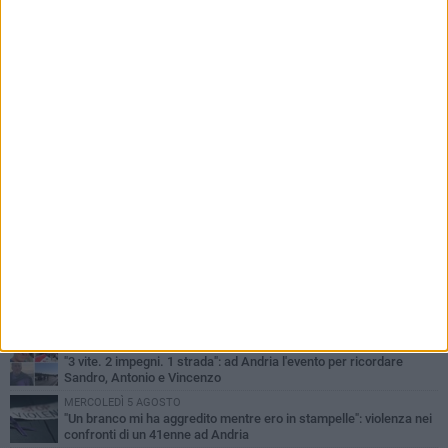
PIÙ LETTI QUESTA SETTIMANA
MARTEDÌ 4 AGOSTO
Cattivo odore dall’abitazione, la macabra scoperta: trovato morto
un uomo di 55 anni
SABATO 1 AGOSTO
"3 vite. 2 impegni. 1 strada": ad Andria l'evento per ricordare
Sandro, Antonio e Vincenzo
MERCOLEDÌ 5 AGOSTO
"Un branco mi ha aggredito mentre ero in stampelle": violenza nei
confronti di un 41enne ad Andria