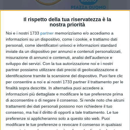
Il rispetto della tua riservatezza è la
nostra priorità
22
Noi e i nostri 1733
partner
memorizziamo e/o accediamo a
informazioni su un dispositivo, come i cookie, e trattiamo dati
personali, come identificatori univoci e informazioni standard
Il 24 marzo 1944 furono trucidati nelle cave di Pozzolana,
inviate da un dispositivo per annunci e contenuti personalizzati,
lungo la via Ardeatina a Roma, 335 italiani, come
misurazione di annunci e contenuti, analisi dell'audience e
sviluppo dei servizi.
Con la tua autorizzazione noi e i nostri
rappresaglia che seguì l'azione partigiana di via Rasella in
partner possiamo utilizzare dati precisi di geolocalizzazione e
cui il giorno prima erano morti 33 militari tedeschi che, dal
identificazione tramite la scansione del dispositivo. Puoi fare clic
settembre del 1943, avevano occupato la città. Le vittime
per consentire a noi e ai nostri 1733 partner il trattamento per le
delle Ardeatine erano militari, membri della resistenza,
finalità sopra descritte. In alternativa puoi accedere a
oppositori del fascismo, esponenti politici di tutti i partiti
informazioni più dettagliate e modificare le tue preferenze prima
antifascisti, uomini di tutte le età e fedi religiose (75 ebrei), di
di acconsentire o di negare il consenso.
Si rende noto che alcuni
tutte le provenienze geografiche, di tutti i ceti sociali e di ogni
trattamenti dei dati personali possono non richiedere il tuo
consenso, ma hai il diritto di opporti a tale trattamento. Le tue
livello di istruzione: aristocratici, borghesi, alti ufficiali, ma
preferenze si applicheranno solo a questo sito web. Puoi
anche e soprattutto tante persone comuni.
modificare le tue preferenze o revocare il consenso in qualsiasi
Gran parte delle vittime era emigrata da diverse regioni