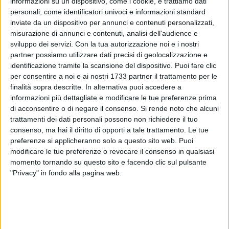
informazioni su un dispositivo, come i cookie, e trattiamo dati
personali, come identificatori univoci e informazioni standard
inviate da un dispositivo per annunci e contenuti personalizzati,
misurazione di annunci e contenuti, analisi dell'audience e
79
sviluppo dei servizi.
Con la tua autorizzazione noi e i nostri
partner possiamo utilizzare dati precisi di geolocalizzazione e
identificazione tramite la scansione del dispositivo. Puoi fare clic
È accaduto nel pomeriggio di ieri ad Andria. L'ennesimo
per consentire a noi e ai nostri 1733 partner il trattamento per le
incidente in monopattino, coinvolto ancora un volta un
finalità sopra descritte. In alternativa puoi accedere a
informazioni più dettagliate e modificare le tue preferenze prima
ragazzino. Il 12enne era a bordo del mezzo senza casco ed è
di acconsentire o di negare il consenso.
Si rende noto che alcuni
caduto. L'incidente è accaduto sul viale della passeggiata nei
trattamenti dei dati personali possono non richiedere il tuo
pressi della villa comunale.
consenso, ma hai il diritto di opporti a tale trattamento. Le tue
preferenze si applicheranno solo a questo sito web. Puoi
Immediato l'arrivo del 118 e la corsa in ospedale. I sanitari
modificare le tue preferenze o revocare il consenso in qualsiasi
gli hanno diagnosticato un trauma cranico e nella notte il
momento tornando su questo sito e facendo clic sul pulsante
ragazzino è stato trasferito al Policlinico riuniti di Foggia dal
"Privacy" in fondo alla pagina web.
Pronto soccorso di Andria. È ricoverato in rianimazione e
seguito anche dalla equipe di neurochirurgia.
Sul luogo dell'incidente è intervenuto il pronto intervento