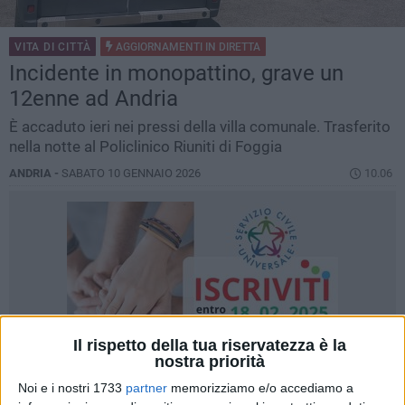
VITA DI CITTÀ
AGGIORNAMENTI IN
DIRETTA
Incidente in monopattino, grave un
12enne ad Andria
È accaduto ieri nei pressi della villa comunale. Trasferito
nella notte al Policlinico Riuniti di Foggia
ANDRIA -
SABATO 10 GENNAIO 2026
10.06
Il rispetto della tua riservatezza è la
nostra priorità
Noi e i nostri 1733
partner
memorizziamo e/o accediamo a