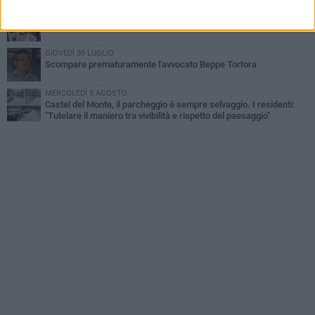
MARTEDÌ 4 AGOSTO
Andria saluta mons. Agostino Superbo: celebrati i funerali - FOTO
GIOVEDÌ 30 LUGLIO
Scompare prematuramente l'avvocato Beppe Tortora
MERCOLEDÌ 5 AGOSTO
Castel del Monte, il parcheggio é sempre selvaggio. I residenti:
"Tutelare il maniero tra vivibilità e rispetto del paesaggio"