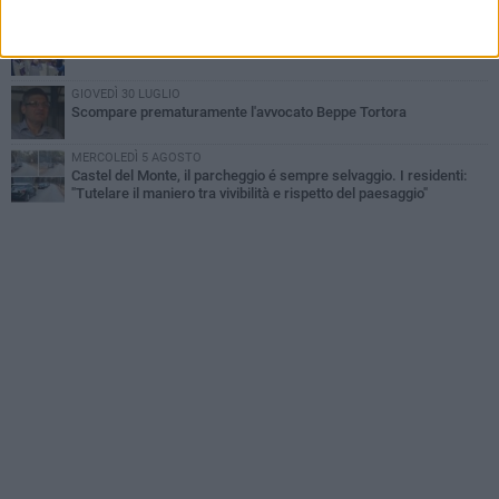
confronti di un 41enne ad Andria
MARTEDÌ 4 AGOSTO
Andria saluta mons. Agostino Superbo: celebrati i funerali - FOTO
GIOVEDÌ 30 LUGLIO
Scompare prematuramente l'avvocato Beppe Tortora
MERCOLEDÌ 5 AGOSTO
Castel del Monte, il parcheggio é sempre selvaggio. I residenti:
"Tutelare il maniero tra vivibilità e rispetto del paesaggio"