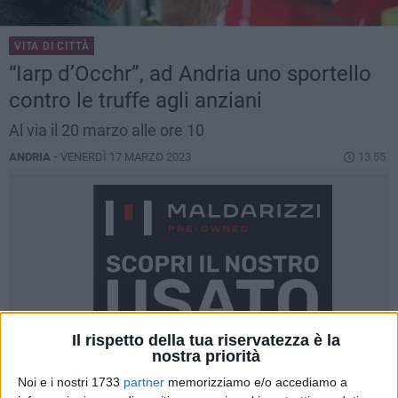
VITA DI CITTÀ
“Iarp d’Occhr”, ad Andria uno sportello
contro le truffe agli anziani
Al via il 20 marzo alle ore 10
ANDRIA -
VENERDÌ 17 MARZO 2023
13.55
Il rispetto della tua riservatezza è la
nostra priorità
Noi e i nostri 1733
partner
memorizziamo e/o accediamo a