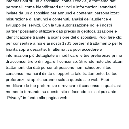
informazioni su un dispositivo, come i cookie, e trattiamo dati
personali, come identificatori univoci e informazioni standard
inviate da un dispositivo per annunci e contenuti personalizzati,
42
misurazione di annunci e contenuti, analisi dell'audience e
sviluppo dei servizi.
Con la tua autorizzazione noi e i nostri
partner possiamo utilizzare dati precisi di geolocalizzazione e
Al via, frutto della collaborazione tra Prefettura BAT,
identificazione tramite la scansione del dispositivo. Puoi fare clic
per consentire a noi e ai nostri 1733 partner il trattamento per le
Comando di Polizia Locale del Comune di Andria e
finalità sopra descritte. In alternativa puoi accedere a
CapitalSud APS, il progetto "Iarp d'Occhr", un percorso rivolto
informazioni più dettagliate e modificare le tue preferenze prima
agli anziani della città attraverso cui familiarizzare con la
di acconsentire o di negare il consenso.
Si rende noto che alcuni
tecnologia e imparare alcune fondamentali nozioni per
trattamenti dei dati personali possono non richiedere il tuo
conoscere e prevenire le truffe ai loro danni.
consenso, ma hai il diritto di opporti a tale trattamento. Le tue
preferenze si applicheranno solo a questo sito web. Puoi
Il progetto verrà ufficialmente presentato alla stampa e alla
modificare le tue preferenze o revocare il consenso in qualsiasi
momento tornando su questo sito e facendo clic sul pulsante
cittadinanza Lunedì 20 marzo 2023, alle ore 10, nella sede
"Privacy" in fondo alla pagina web.
dell' Officina San Domenico, in via Sant'Angelo dei Meli, 32.
Interverranno:
il Prefetto della BAT, dr.ssa Rossana Riflesso
il Questore della BAT, dr. Roberto Pellicone
il Comandante Provinciale dei Carabinieri, dr. Alessandro