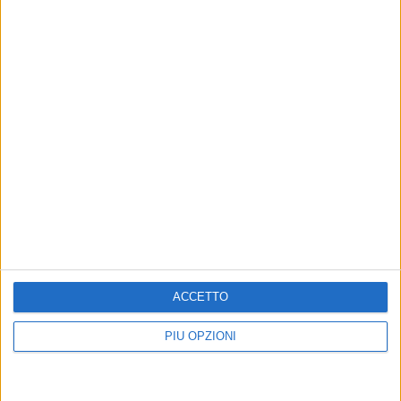
Iscriviti alla Newsletter
Iscriviti
ACCETTO
Iscrivendoti accetti i
termini
e la
privacy policy
PIÙ OPZIONI
8 AGOSTO 2026
A Castel del Monte, Stefano Petrocchi presenta
il suo ultimo libro "Romanzo privato"