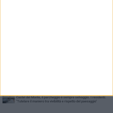
PIÙ LETTI QUESTA SETTIMANA
VENERDÌ 7 AGOSTO
Giovane donna investita all'incrocio tra via Bisceglie e via Mozart
MARTEDÌ 4 AGOSTO
Cattivo odore dall’abitazione, la macabra scoperta: trovato morto
un uomo di 55 anni
MERCOLEDÌ 5 AGOSTO
"Un branco mi ha aggredito mentre ero in stampelle": violenza nei
confronti di un 41enne ad Andria
MARTEDÌ 4 AGOSTO
Andria saluta mons. Agostino Superbo: celebrati i funerali - FOTO
GIOVEDÌ 30 LUGLIO
Scompare prematuramente l'avvocato Beppe Tortora
MERCOLEDÌ 5 AGOSTO
Castel del Monte, il parcheggio é sempre selvaggio. I residenti:
"Tutelare il maniero tra vivibilità e rispetto del paesaggio"