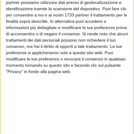
partner possiamo utilizzare dati precisi di geolocalizzazione e
identificazione tramite la scansione del dispositivo. Puoi fare clic
per consentire a noi e ai nostri 1733 partner il trattamento per le
finalità sopra descritte. In alternativa puoi accedere a
informazioni più dettagliate e modificare le tue preferenze prima
di acconsentire o di negare il consenso.
Si rende noto che alcuni
trattamenti dei dati personali possono non richiedere il tuo
consenso, ma hai il diritto di opporti a tale trattamento. Le tue
preferenze si applicheranno solo a questo sito web. Puoi
Giovani e anziani insieme per una lotta comune: rivendicare
modificare le tue preferenze o revocare il consenso in qualsiasi
momento tornando su questo sito e facendo clic sul pulsante
un futuro di dignità e diritti per chi ha costruito le basi
"Privacy" in fondo alla pagina web.
democratiche di questo Paese e per chi vuole restarci per
crescere e far crescere l'Italia del domani. Con questo spirito
martedì 11 dicembre, alle ore 9.30, ad Andria, nell'aula
magna dell'Istituto professionale "Giuseppe Colasanto" (in
via N. Paganini), i pensionati e gli studenti incontreranno la
Segretaria Generale dello SPI Cgil nazionale Carla Cantone.
A questo importante momento di incontro e di confronto
parteciperanno gli alunni delle scuole di Andria e provincia.