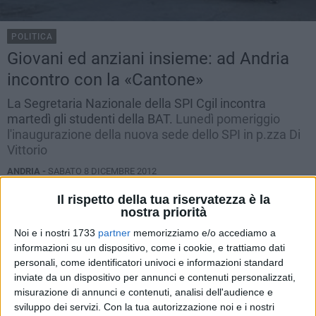
POLITICA
Giovani ed anziani insieme: ad Andria
incontro con la «Cantone»
La Segretaria Nazionale della SPI Cgil incontra
martedì gli studenti della BAT.
Lunedì pomeriggio
l'inaugurazione della nuova sede dello SPI in p.zza Di
Vittorio
ANDRIA -
SABATO 8 DICEMBRE 2012
Il rispetto della tua riservatezza è la
nostra priorità
Noi e i nostri 1733
partner
memorizziamo e/o accediamo a
informazioni su un dispositivo, come i cookie, e trattiamo dati
personali, come identificatori univoci e informazioni standard
inviate da un dispositivo per annunci e contenuti personalizzati,
misurazione di annunci e contenuti, analisi dell'audience e
sviluppo dei servizi.
Con la tua autorizzazione noi e i nostri