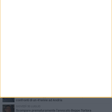
PIÙ LETTI QUESTA SETTIMANA
MARTEDÌ 4 AGOSTO
Cattivo odore dall’abitazione, la macabra scoperta: trovato morto
un uomo di 55 anni
SABATO 1 AGOSTO
"3 vite. 2 impegni. 1 strada": ad Andria l'evento per ricordare
Sandro, Antonio e Vincenzo
MERCOLEDÌ 5 AGOSTO
"Un branco mi ha aggredito mentre ero in stampelle": violenza nei
confronti di un 41enne ad Andria
GIOVEDÌ 30 LUGLIO
Scompare prematuramente l'avvocato Beppe Tortora