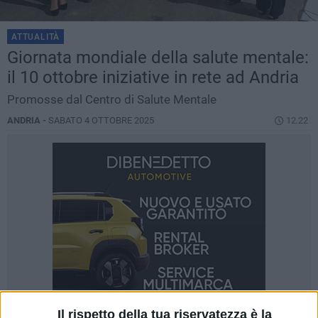
ATTUALITÀ
Giornata mondiale della salute mentale:
il 10 ottobre iniziative in rete ad Andria
Promosse dal Centro di Salute Mentale
ANDRIA -
SABATO 4 OTTOBRE 2025
12.22
Il rispetto della tua riservatezza è la