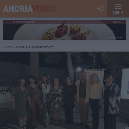
MENU
Home
Notizie e aggiornamenti