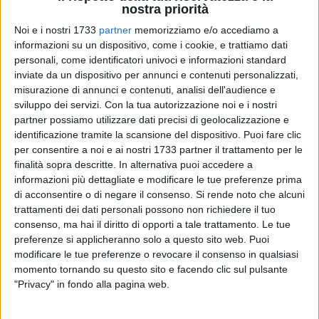
nostra priorità
Noi e i nostri 1733
partner
memorizziamo e/o accediamo a
20
informazioni su un dispositivo, come i cookie, e trattiamo dati
personali, come identificatori univoci e informazioni standard
inviate da un dispositivo per annunci e contenuti personalizzati,
Il Centro di Salute Mentale Andria-Prevenzione Psichiatrica
misurazione di annunci e contenuti, analisi dell'audience e
del Dipartimento di Salute Mentale Asl Bt, in occasione della
sviluppo dei servizi.
Con la tua autorizzazione noi e i nostri
partner possiamo utilizzare dati precisi di geolocalizzazione e
giornata mondiale della salute mentale in programma
identificazione tramite la scansione del dispositivo. Puoi fare clic
venerdì 10 ottobre
, organizza ad Andria un evento
per consentire a noi e ai nostri 1733 partner il trattamento per le
informativo e divulgativo per la cittadinanza, in rete con altre
finalità sopra descritte. In alternativa puoi accedere a
realtà associative del territorio,
dalle 10 alle 12,30 e dalle 18
informazioni più dettagliate e modificare le tue preferenze prima
alle 20,30
.
di acconsentire o di negare il consenso.
Si rende noto che alcuni
trattamenti dei dati personali possono non richiedere il tuo
La giornata si svilupperà soprattutto nelle vie centrali dello
consenso, ma hai il diritto di opporti a tale trattamento. Le tue
preferenze si applicheranno solo a questo sito web. Puoi
shopping di Andria, privilegiando e coinvolgendo alcune
modificare le tue preferenze o revocare il consenso in qualsiasi
attività commerciali che esporranno materiale informativo
momento tornando su questo sito e facendo clic sul pulsante
con la presenza di operatori disponibili a informare, chiarire
"Privacy" in fondo alla pagina web.
ed approfondire a coloro che ne faranno richiesta. Gli
operatori volontari del Consultorio Diocesano supporteranno