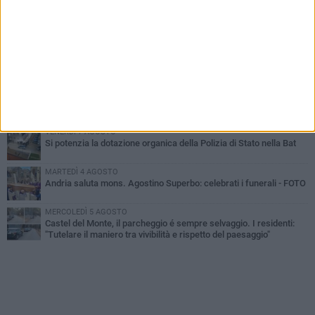
VENERDÌ 7 AGOSTO
Giovane donna investita all'incrocio tra via Bisceglie e via Mozart
MARTEDÌ 4 AGOSTO
Cattivo odore dall’abitazione, la macabra scoperta: trovato morto
un uomo di 55 anni
MERCOLEDÌ 5 AGOSTO
"Un branco mi ha aggredito mentre ero in stampelle": violenza nei
confronti di un 41enne ad Andria
VENERDÌ 7 AGOSTO
Si potenzia la dotazione organica della Polizia di Stato nella Bat
MARTEDÌ 4 AGOSTO
Andria saluta mons. Agostino Superbo: celebrati i funerali - FOTO
MERCOLEDÌ 5 AGOSTO
Castel del Monte, il parcheggio é sempre selvaggio. I residenti:
"Tutelare il maniero tra vivibilità e rispetto del paesaggio"