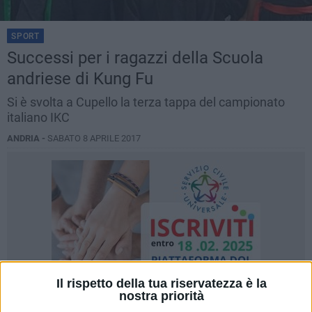
SPORT
Successi per i ragazzi della Scuola
andriese di Kung Fu
Si è svolta a Cupello la terza tappa del campionato
italiano IKC
ANDRIA -
SABATO 8 APRILE 2017
Il rispetto della tua riservatezza è la
nostra priorità