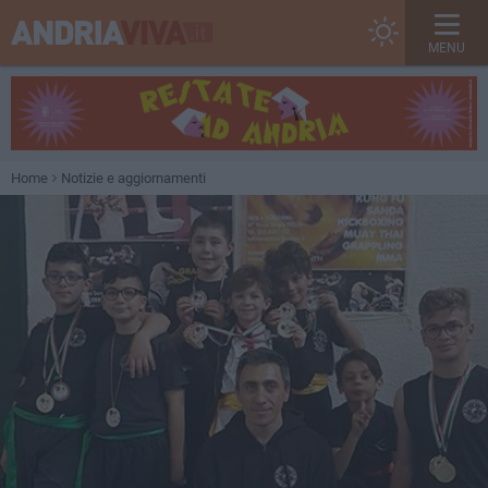
MENU
Home
Notizie e aggiornamenti