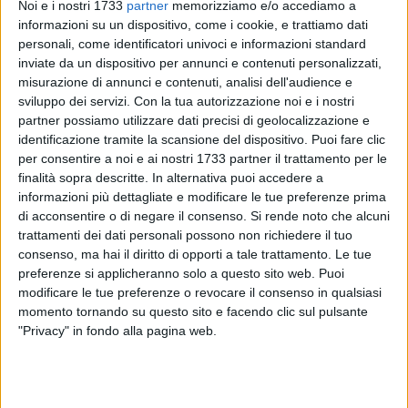
Noi e i nostri 1733
partner
memorizziamo e/o accediamo a
informazioni su un dispositivo, come i cookie, e trattiamo dati
personali, come identificatori univoci e informazioni standard
inviate da un dispositivo per annunci e contenuti personalizzati,
15
misurazione di annunci e contenuti, analisi dell'audience e
sviluppo dei servizi.
Con la tua autorizzazione noi e i nostri
partner possiamo utilizzare dati precisi di geolocalizzazione e
Si è svolta domenica 2 Aprile a Cupello (Chieti) la terza
identificazione tramite la scansione del dispositivo. Puoi fare clic
per consentire a noi e ai nostri 1733 partner il trattamento per le
tappa del campionato italiano IKC, dove i Ragazzi della
finalità sopra descritte. In alternativa puoi accedere a
Scuola di Kung Fu di Andria si sono distinti per i risultati
informazioni più dettagliate e modificare le tue preferenze prima
raggiunti nelle categorie bambini e ragazzi, nelle specialità
di acconsentire o di negare il consenso.
Si rende noto che alcuni
Forme, Forme in Squadre, e forme Armate.
trattamenti dei dati personali possono non richiedere il tuo
consenso, ma hai il diritto di opporti a tale trattamento. Le tue
Ritornati in quel di Cupello, dopo le vittorie dello scorso anno
preferenze si applicheranno solo a questo sito web. Puoi
e in cui gli atleti si sono distinti, oltre che nelle forme, anche
modificare le tue preferenze o revocare il consenso in qualsiasi
momento tornando su questo sito e facendo clic sul pulsante
nei combattimenti di San-dà e Quin-dà, questa volta anche
"Privacy" in fondo alla pagina web.
se in numero inferiore di partecipanti, la scuola andriese è
andata ben oltre le aspettative. Così si arricchisce il
medagliere della Hung Sing Kung Fu Puglia, diretta dal M.
Campana Nicola. Il palasport di Cupello è stato letteralmente