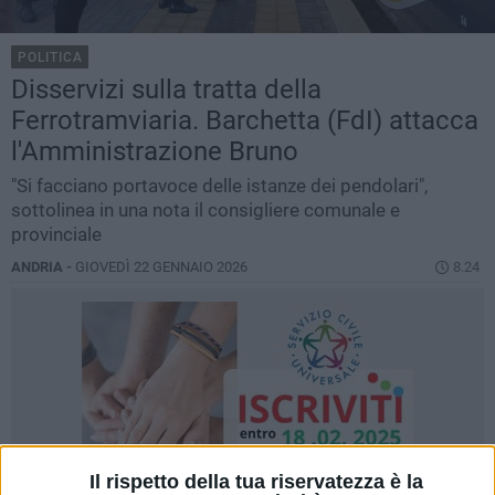
POLITICA
Disservizi sulla tratta della
Ferrotramviaria. Barchetta (FdI) attacca
l'Amministrazione Bruno
"Si facciano portavoce delle istanze dei pendolari",
sottolinea in una nota il consigliere comunale e
provinciale
ANDRIA -
GIOVEDÌ 22 GENNAIO 2026
8.24
Il rispetto della tua riservatezza è la