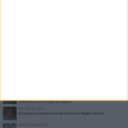
PIÙ LETTI QUESTA SETTIMANA
MARTEDÌ 4 AGOSTO
Cattivo odore dall’abitazione, la macabra scoperta: trovato morto
un uomo di 55 anni
SABATO 1 AGOSTO
"3 vite. 2 impegni. 1 strada": ad Andria l'evento per ricordare
Sandro, Antonio e Vincenzo
MERCOLEDÌ 5 AGOSTO
"Un branco mi ha aggredito mentre ero in stampelle": violenza nei
confronti di un 41enne ad Andria
GIOVEDÌ 30 LUGLIO
Scompare prematuramente l'avvocato Beppe Tortora
MARTEDÌ 4 AGOSTO