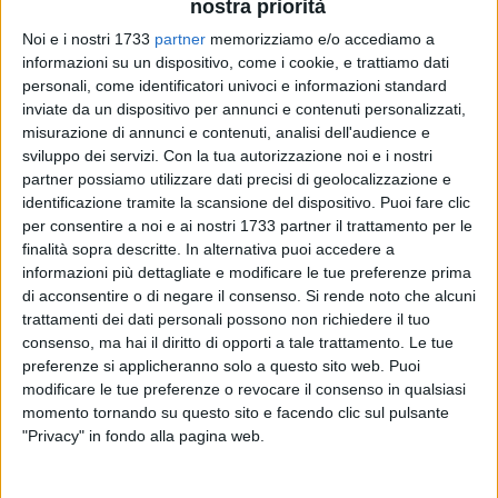
nostra priorità
Noi e i nostri 1733
partner
memorizziamo e/o accediamo a
informazioni su un dispositivo, come i cookie, e trattiamo dati
personali, come identificatori univoci e informazioni standard
inviate da un dispositivo per annunci e contenuti personalizzati,
12
misurazione di annunci e contenuti, analisi dell'audience e
sviluppo dei servizi.
Con la tua autorizzazione noi e i nostri
partner possiamo utilizzare dati precisi di geolocalizzazione e
identificazione tramite la scansione del dispositivo. Puoi fare clic
"La rinuncia agli abbonamenti ferroviari da parte di molti
per consentire a noi e ai nostri 1733 partner il trattamento per le
pendolari preoccupa e certifica il fallimento di un servizio di
finalità sopra descritte. In alternativa puoi accedere a
trasporto pubblico sempre più inaffidabile, fatto di ritardi,
informazioni più dettagliate e modificare le tue preferenze prima
di acconsentire o di negare il consenso.
Si rende noto che alcuni
corse soppresse e totale assenza di informazioni, che sta
trattamenti dei dati personali possono non richiedere il tuo
trasformando il viaggio in treno in un problema quotidiano
consenso, ma hai il diritto di opporti a tale trattamento. Le tue
per chi si sposta per lavorare o studiare. Il diritto alla
preferenze si applicheranno solo a questo sito web. Puoi
mobilità è parte integrante del diritto al lavoro e non può
modificare le tue preferenze o revocare il consenso in qualsiasi
essere messo in discussione da una gestione inefficiente che
momento tornando su questo sito e facendo clic sul pulsante
penalizza cittadini e famiglie, costringendo molti a ricorrere
"Privacy" in fondo alla pagina web.
all'auto privata con maggiori costi, traffico e inquinamento".