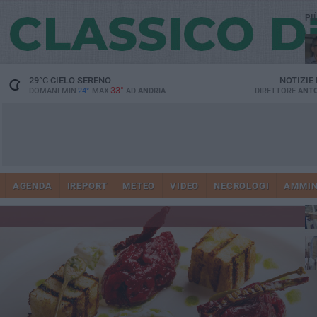
PI
29
°C
CIELO SERENO
NOTIZIE
33°
DOMANI MIN
24°
MAX
AD
ANDRIA
DIRETTORE
ANTO
Ge
AGENDA
IREPORT
METEO
VIDEO
NECROLOGI
AMMIN
Vi