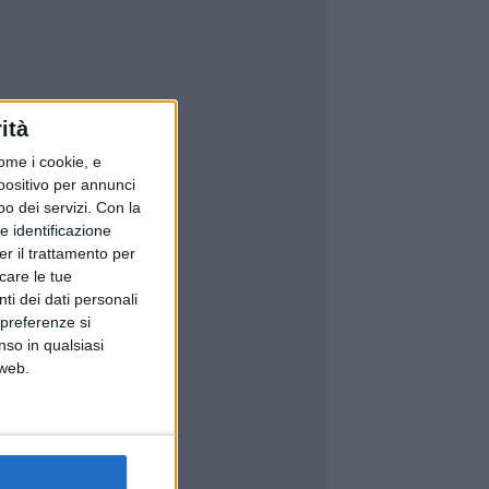
ità
ome i cookie, e
spositivo per annunci
o dei servizi.
Con la
e identificazione
er il trattamento per
icare le tue
ti dei dati personali
 preferenze si
nso in qualsiasi
 web.