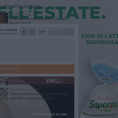
Ù LETTI QUESTA SETTIMANA
GIOVEDÌ 30 LUGLIO
Scompare prematuramente l'avvocato
Beppe Tortora
 DA
ANDRIA
MARTEDÌ 4 AGOSTO
APP
Cattivo odore dall’abitazione, la macabra
NIO QUINTO
scoperta: trovato morto un uomo di 55 anni
VENERDÌ 31 LUGLIO
Gruppo Ferrovie dello Stato, l'andriese
Giuseppe Inchingolo nuovo Vicedirettore
nerale
SABATO 1 AGOSTO
"3 vite. 2 impegni. 1 strada": ad Andria
l'evento per ricordare Sandro, Antonio e
ISTRATIVE
ncenzo
MARTEDÌ 4 AGOSTO
Andria saluta mons. Agostino Superbo:
celebrati i funerali - FOTO
DOMENICA 2 AGOSTO
Chiesa di Andria in lutto, si spegne a 86
anni Mons. Agostino Superbo