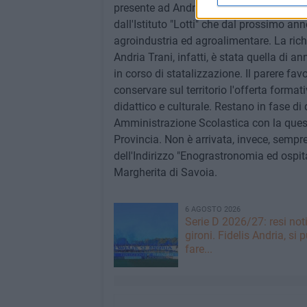
presente ad Andria, Bisceglie, Trani e Tri
dall'Istituto "Lotti" che dal prossimo ann
agroindustria ed agroalimentare. La richi
Andria Trani, infatti, è stata quella di an
in corso di statalizzazione. Il parere fa
conservare sul territorio l'offerta format
didattico e culturale. Restano in fase di 
Amministrazione Scolastica con la quest
Provincia. Non è arrivata, invece, sempre 
dell'Indirizzo "Enograstronomia ed ospita
Margherita di Savoia.
6 AGOSTO 2026
Serie D 2026/27: resi noti
gironi. Fidelis Andria, si 
fare...