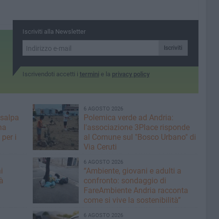
Iscriviti alla Newsletter
Iscriviti
Iscrivendoti accetti i
termini
e la
privacy policy
6 AGOSTO 2026
 salpa
Polemica verde ad Andria:
na
l'associazione 3Place risponde
per i
al Comune sul "Bosco Urbano" di
Via Ceruti
6 AGOSTO 2026
i
“Ambiente, giovani e adulti a
à
confronto: sondaggio di
FareAmbiente Andria racconta
come si vive la sostenibilità”
6 AGOSTO 2026