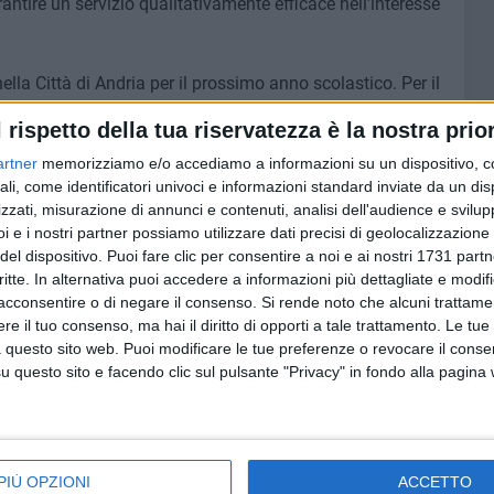
antire un servizio qualitativamente efficace nell'interesse
la Città di Andria per il prossimo anno scolastico. Per il
e e media ndr) tutto confermato come questo anno
l rispetto della tua riservatezza è la nostra prior
1 autonomie scolastiche ed il Centro per l'Istruzione degli
ons. Di Donna». Quattro gli Istituti Comprensivi
artner
memorizziamo e/o accediamo a informazioni su un dispositivo, c
ali, come identificatori univoci e informazioni standard inviate da un di
ittà di Andria «Don Bosco S. - Manzoni», «Mariano -
zzati, misurazione di annunci e contenuti, analisi dell'audience e svilupp
i Donna». Sette le autonomie scolastiche con le conferme
i e i nostri partner possiamo utilizzare dati precisi di geolocalizzazione 
a Media Statale «Vaccina», CD «Oberdan», CD «Rosmini» e
del dispositivo. Puoi fare clic per consentire a noi e ai nostri 1731 partn
co «Imbriani» che la Scuola Media «Salvemini» per evitare
critte. In alternativa puoi accedere a informazioni più dettagliate e modif
vo sovradimensionato in un territorio ad alto rischio
acconsentire o di negare il consenso.
Si rende noto che alcuni trattamen
ola Media Statale «Vittorio Emanuele III» con quella di
e il tuo consenso, ma hai il diritto di opporti a tale trattamento. Le tue
hieri». Tutte confermate, insomma, le indicazioni giunte
 questo sito web. Puoi modificare le tue preferenze o revocare il conse
questo sito e facendo clic sul pulsante "Privacy" in fondo alla pagina
i studi comprendente gli istituti di scuola superiore.
anto", "Carafa", "Nuzzi" e "Jannuzzi", è stata rifiutata la
attivare il liceo Economico Sociale in quanto opzione già
PIÙ OPZIONI
ACCETTO