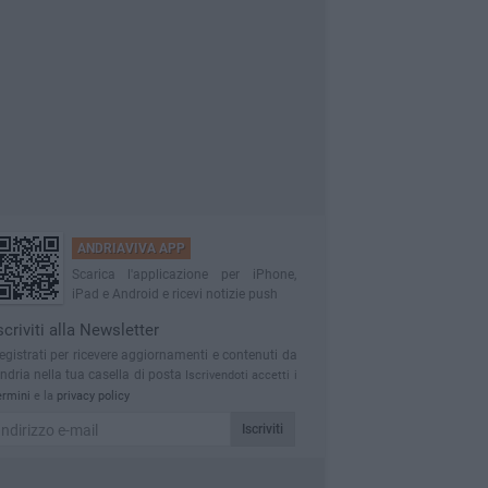
ANDRIAVIVA APP
Scarica l'applicazione per iPhone,
iPad e Android e ricevi notizie push
scriviti alla Newsletter
egistrati per ricevere aggiornamenti e contenuti da
ndria nella tua casella di posta
Iscrivendoti accetti i
ermini
e la
privacy policy
Iscriviti