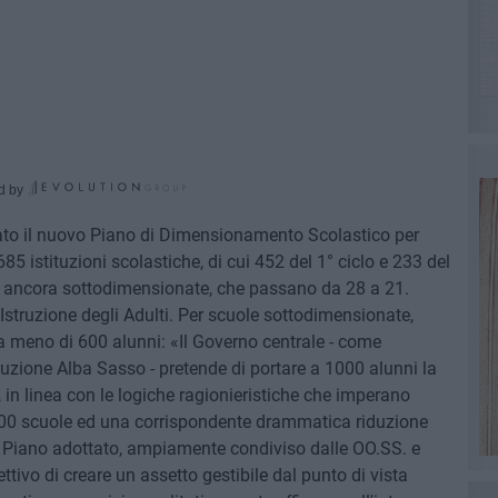
d by
ato il nuovo Piano di Dimensionamento Scolastico per
5 istituzioni scolastiche, di cui 452 del 1° ciclo e 233 del
e ancora sottodimensionate, che passano da 28 a 21.
l'Istruzione degli Adulti. Per scuole sottodimensionate,
ia meno di 600 alunni: «Il Governo centrale - come
truzione Alba Sasso - pretende di portare a 1000 alunni la
in linea con le logiche ragionieristiche che imperano
a 800 scuole ed una corrispondente drammatica riduzione
 Il Piano adottato, ampiamente condiviso dalle OO.SS. e
ettivo di creare un assetto gestibile dal punto di vista