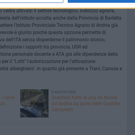
nitapoli. La novità più interessante, invece, arriva
o vedrà attivato il settore tecnologico, indirizzo agraria,
esta dell'istituto accolta anche dalla Provincia di Barletta
nettere l'Istituto Provinciale Tecnico Agrario di Andria già
vorevole è giunto poichè questa opzione permette di
iva dell'ITA senza disperderne il patrimonio storico,
definizione i rapporti tra provincia, USR ed
ione personale docente e ATA già alle dipendenze della
per il "Lotti" l'autorizzazione per l'attivazione
lità alberghiera", in quanto già presente a Trani, Canosa e
6 AGOSTO 2026
 i nove
Sventato furto di uva da tavola
può
ad Andria da parte delle Guardie
Campestri