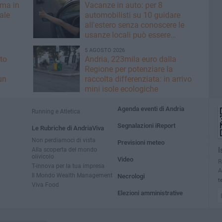
rma in
Vacanze in auto: per 8
nale
automobilisti su 10 guidare
all'estero senza conoscere le
usanze locali può essere
rischioso
5 AGOSTO 2026
to
Andria, 223mila euro dalla
Regione per potenziare la
un
raccolta differenziata: in arrivo
mini isole ecologiche
Agenda eventi di Andria
Running e Atletica
Segnalazioni iReport
Le Rubriche di AndriaViva
Non perdiamoci di vista
Previsioni meteo
Alla scoperta del mondo
I
olivicolo
Video
R
T-innova per la tua impresa
A
Il Mondo Wealth Management
Necrologi
t
Viva Food
Elezioni amministrative