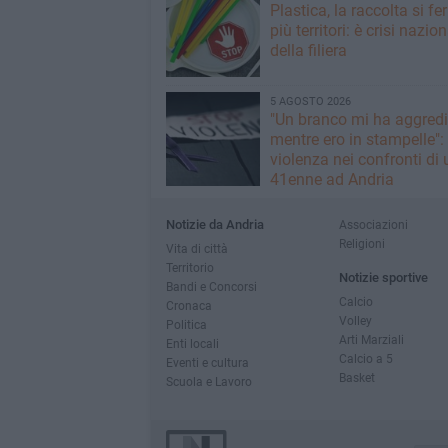
Plastica, la raccolta si fe
più territori: è crisi nazio
della filiera
5 AGOSTO 2026
"Un branco mi ha aggredi
mentre ero in stampelle":
violenza nei confronti di 
41enne ad Andria
Notizie da Andria
Associazioni
Religioni
Vita di città
Territorio
Notizie sportive
Bandi e Concorsi
Calcio
Cronaca
Volley
Politica
Arti Marziali
Enti locali
Calcio a 5
Eventi e cultura
Basket
Scuola e Lavoro