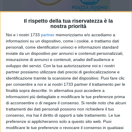
Il rispetto della tua riservatezza è la
nostra priorità
Noi e i nostri 1733
partner
memorizziamo e/o accediamo a
informazioni su un dispositivo, come i cookie, e trattiamo dati
personali, come identificatori univoci e informazioni standard
"L'assemblea ordinaria dei soci Bda, in programma lunedì 27
inviate da un dispositivo per annunci e contenuti personalizzati,
aprile (ore 17.30 - Sala Conferenze Museo Diocesano "San
misurazione di annunci e contenuti, analisi dell'audience e
Riccardo"/via Domenico De Anellis, 46) al di là
sviluppo dei servizi.
Con la tua autorizzazione noi e i nostri
partner possiamo utilizzare dati precisi di geolocalizzazione e
dell'assolvimento di una precisa incombenza di legge,
identificazione tramite la scansione del dispositivo. Puoi fare clic
costituisce momento significativo di incontro, confronto e
per consentire a noi e ai nostri 1733 partner il trattamento per le
condivisione. Un'occasione propizia per rinsaldare, una volta
finalità sopra descritte. In alternativa puoi accedere a
di più, quel fondamentale rapporto interpersonale, segno
informazioni più dettagliate e modificare le tue preferenze prima
distintivo tra una banca locale e la sua ampia base sociale"
di acconsentire o di negare il consenso.
Si rende noto che alcuni
trattamenti dei dati personali possono non richiedere il tuo
Così Paolo Porziotta, presidente della Banca di Andria di
consenso, ma hai il diritto di opporti a tale trattamento. Le tue
preferenze si applicheranno solo a questo sito web. Puoi
Credito Cooperativo, in sede di presentazione del tradizionale
modificare le tue preferenze o revocare il consenso in qualsiasi
appuntamento annuale e plenario dei soci dell'Istituto.