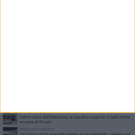
PIÙ LETTI QUESTA SETTIMANA
VENERDÌ 7 AGOSTO
Giovane donna investita all'incrocio tra via Bisceglie e via Mozart
MARTEDÌ 4 AGOSTO
Cattivo odore dall’abitazione, la macabra scoperta: trovato morto
un uomo di 55 anni
MERCOLEDÌ 5 AGOSTO
"Un branco mi ha aggredito mentre ero in stampelle": violenza nei