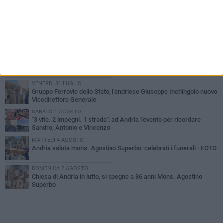
PIÙ LETTI QUESTA SETTIMANA
GIOVEDÌ 30 LUGLIO
Scompare prematuramente l'avvocato Beppe Tortora
MARTEDÌ 4 AGOSTO
Cattivo odore dall’abitazione, la macabra scoperta: trovato morto
un uomo di 55 anni
VENERDÌ 31 LUGLIO
Gruppo Ferrovie dello Stato, l'andriese Giuseppe Inchingolo nuovo
Vicedirettore Generale
SABATO 1 AGOSTO
"3 vite. 2 impegni. 1 strada": ad Andria l'evento per ricordare
Sandro, Antonio e Vincenzo
MARTEDÌ 4 AGOSTO
Andria saluta mons. Agostino Superbo: celebrati i funerali - FOTO
DOMENICA 2 AGOSTO
Chiesa di Andria in lutto, si spegne a 86 anni Mons. Agostino
Superbo