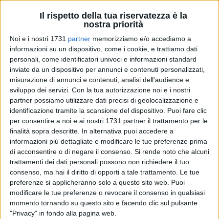
Il rispetto della tua riservatezza è la
nostra priorità
Noi e i nostri 1731
partner
memorizziamo e/o accediamo a
informazioni su un dispositivo, come i cookie, e trattiamo dati
personali, come identificatori univoci e informazioni standard
inviate da un dispositivo per annunci e contenuti personalizzati,
In vista dell'appuntamento cone urne per la scelta del futuro
misurazione di annunci e contenuti, analisi dell'audience e
sindaco della città e per il rinnovo del consiglio comunale, il
sviluppo dei servizi.
Con la tua autorizzazione noi e i nostri
professor Antonello Fortunato del centro Zenith invita ad
partner possiamo utilizzare dati precisi di geolocalizzazione e
alcune riflessioni.
identificazione tramite la scansione del dispositivo. Puoi fare clic
per consentire a noi e ai nostri 1731 partner il trattamento per le
finalità sopra descritte. In alternativa puoi accedere a
"Da alcuni giorni Andria è in fermento per la preparazione
informazioni più dettagliate e modificare le tue preferenze prima
delle liste in vista delle prossime elezioni amministrative.
di acconsentire o di negare il consenso.
Si rende noto che alcuni
È un momento importante, che invita a riflettere sul valore
trattamenti dei dati personali possono non richiedere il tuo
del Consiglio Comunale e sulla responsabilità di chi sceglie
consenso, ma hai il diritto di opporti a tale trattamento. Le tue
di candidarsi al servizio della città.
preferenze si applicheranno solo a questo sito web. Puoi
modificare le tue preferenze o revocare il consenso in qualsiasi
Andria è chiamata a un momento decisivo per il proprio
momento tornando su questo sito e facendo clic sul pulsante
"Privacy" in fondo alla pagina web.
futuro.