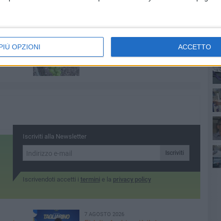
8 AGOSTO 2026
ano
Siccità e caro gasolio mettono in
PIÙ OPZIONI
ACCETTO
 ultimo
ginoccio l'agricoltura pugliese
41
Iscriviti alla Newsletter
Iscriviti
tra
Iscrivendoti accetti i
termini
e la
privacy policy
7 AGOSTO 2026