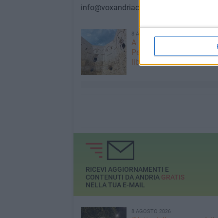
info@voxandriaconbari.it
8 AGOSTO 2026
A Castel del Monte, Stef
Petrocchi presenta il suo
libro "Romanzo privato"
RICEVI AGGIORNAMENTI E
CONTENUTI DA ANDRIA
GRATIS
NELLA TUA E-MAIL
8 AGOSTO 2026