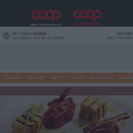
25
°C
CIELO SERENO
NOTIZIE
34°
OGGI MIN
25°
MAX
AD
ANDRIA
DIRETTORE
ANTO
AGENDA
IREPORT
METEO
VIDEO
NECROLOGI
AMMIN