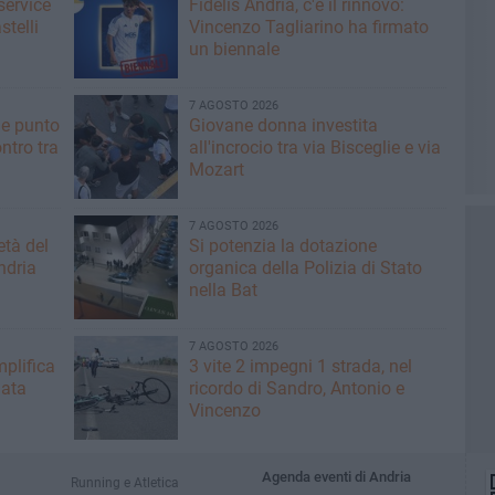
service
Fidelis Andria, c'è il rinnovo:
stelli
Vincenzo Tagliarino ha firmato
un biennale
7 AGOSTO 2026
he punto
Giovane donna investita
ntro tra
all'incrocio tra via Bisceglie e via
Mozart
7 AGOSTO 2026
età del
Si potenzia la dotazione
ndria
organica della Polizia di Stato
nella Bat
7 AGOSTO 2026
plifica
3 vite 2 impegni 1 strada, nel
mata
ricordo di Sandro, Antonio e
Vincenzo
Agenda eventi di Andria
Running e Atletica