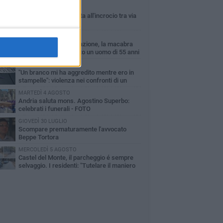
VENERDÌ 7 AGOSTO
Giovane donna investita all'incrocio tra via
Bisceglie e via Mozart
MARTEDÌ 4 AGOSTO
Cattivo odore dall’abitazione, la macabra
scoperta: trovato morto un uomo di 55 anni
MERCOLEDÌ 5 AGOSTO
"Un branco mi ha aggredito mentre ero in
stampelle": violenza nei confronti di un
enne ad Andria
MARTEDÌ 4 AGOSTO
Andria saluta mons. Agostino Superbo:
celebrati i funerali - FOTO
GIOVEDÌ 30 LUGLIO
Scompare prematuramente l'avvocato
Beppe Tortora
MERCOLEDÌ 5 AGOSTO
Castel del Monte, il parcheggio é sempre
selvaggio. I residenti: "Tutelare il maniero
 vivibilità e rispetto del paesaggio"