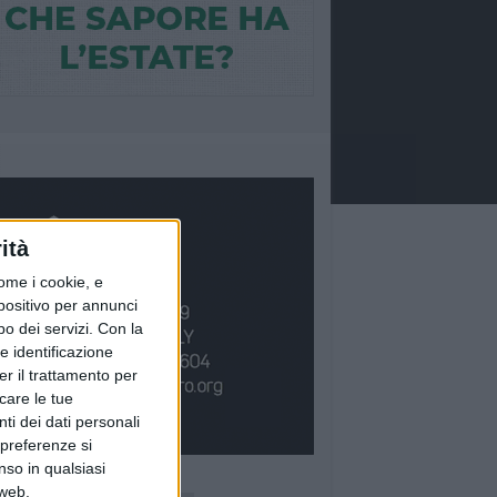
ità
ome i cookie, e
spositivo per annunci
o dei servizi.
Con la
e identificazione
er il trattamento per
icare le tue
ti dei dati personali
 preferenze si
nso in qualsiasi
Ù LETTI QUESTA SETTIMANA
 web.