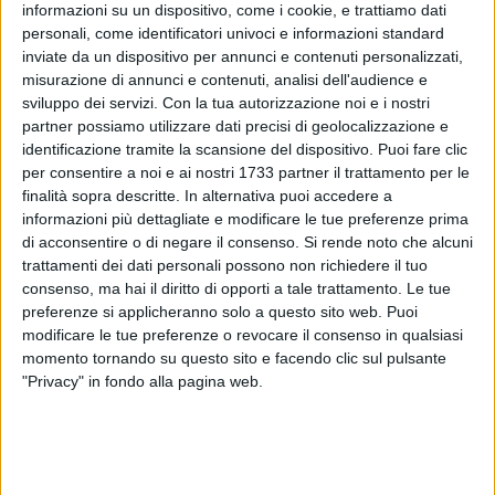
informazioni su un dispositivo, come i cookie, e trattiamo dati
personali, come identificatori univoci e informazioni standard
inviate da un dispositivo per annunci e contenuti personalizzati,
misurazione di annunci e contenuti, analisi dell'audience e
A cura di
sviluppo dei servizi.
Con la tua autorizzazione noi e i nostri
KATIA MOSCHETTA
partner possiamo utilizzare dati precisi di geolocalizzazione e
identificazione tramite la scansione del dispositivo. Puoi fare clic
per consentire a noi e ai nostri 1733 partner il trattamento per le
Per festeggiare ed inaugurare l'inizio della stagione
finalità sopra descritte. In alternativa puoi accedere a
primaverile, il Movimento ecologista europeo Fareambiente
informazioni più dettagliate e modificare le tue preferenze prima
ha organizzato la Giornata dell'albero e della Primavera
.
di acconsentire o di negare il consenso.
Si rende noto che alcuni
L'evento si è tenuto ieri, 21 marzo, alle ore 09:30 presso la
trattamenti dei dati personali possono non richiedere il tuo
consenso, ma hai il diritto di opporti a tale trattamento. Le tue
scuola primaria "Rosmini", dove è stato piantato un albero di
preferenze si applicheranno solo a questo sito web. Puoi
ulivo.
modificare le tue preferenze o revocare il consenso in qualsiasi
momento tornando su questo sito e facendo clic sul pulsante
L'iniziativa è volta a sensibilizzare i bambini e i giovani ad
"Privacy" in fondo alla pagina web.
un'educazione riguardo la natura, il proprio territorio e la
salvaguardia delle aree boschive. Il miglioramento della
qualità dell'aria può derivare proprio dagli alberi, che
fungono da barriera contro il dissesto idrogeologico e