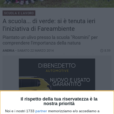
SCUOLA E LAVORO
A scuola... di verde: si è tenuta ieri
l'iniziativa di Fareambiente
Piantato un ulivo presso la scuola "Rosmini" per
comprendere l'importanza della natura
ANDRIA -
SABATO 22 MARZO 2014
8.59
Il rispetto della tua riservatezza è la
nostra priorità
Noi e i nostri 1733
partner
memorizziamo e/o accediamo a