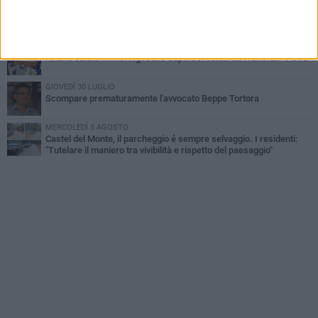
MERCOLEDÌ 5 AGOSTO
"Un branco mi ha aggredito mentre ero in stampelle": violenza nei
confronti di un 41enne ad Andria
MARTEDÌ 4 AGOSTO
Andria saluta mons. Agostino Superbo: celebrati i funerali - FOTO
GIOVEDÌ 30 LUGLIO
Scompare prematuramente l'avvocato Beppe Tortora
MERCOLEDÌ 5 AGOSTO
Castel del Monte, il parcheggio é sempre selvaggio. I residenti:
"Tutelare il maniero tra vivibilità e rispetto del paesaggio"