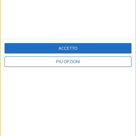
ANDRIA - 8 MAGGIO 2015
Comunali 2015, l'On. Matarrese a sostegno di
Fortunato
Precedente
1
2
...
2147
2148
2149
2150
ACCETTO
2151
...
Successiva
PIÙ OPZIONI