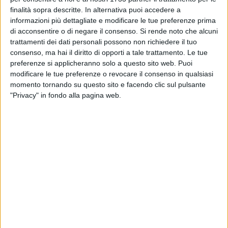
maggio
finalità sopra descritte. In alternativa puoi accedere a
informazioni più dettagliate e modificare le tue preferenze prima
ANDRIA - 9 MAGGIO 2015
di acconsentire o di negare il consenso.
Si rende noto che alcuni
Comunali 2015, dal jobact di Renzi al
trattamenti dei dati personali possono non richiedere il tuo
"CiobbAct" di Giorgino
consenso, ma hai il diritto di opporti a tale trattamento. Le tue
preferenze si applicheranno solo a questo sito web. Puoi
modificare le tue preferenze o revocare il consenso in qualsiasi
ANDRIA - 9 MAGGIO 2015
momento tornando su questo sito e facendo clic sul pulsante
Comunali 2015, Di Vincenzo: «Prosegue
"Privacy" in fondo alla pagina web.
l'impegno attivo»
ANDRIA - 9 MAGGIO 2015
Regionali 2015, primo comizio in piazza a
Canosa per Papagna
ANDRIA - 8 MAGGIO 2015
Comunali 2015, l'elenco degli scrutatori
ANDRIA - 8 MAGGIO 2015
Corso per soccorritori, siglato accordo tra ASL