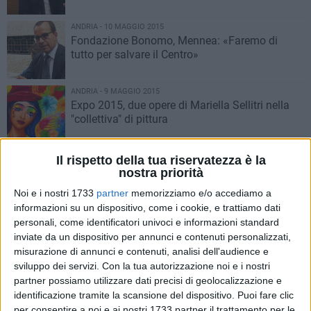
ANDRIA - 10 MAGGIO 2015
Fondazione Bonomo, Mennea: «Faremo di
tutto per salvare il Centro»
ANDRIA - 9 MAGGIO 2015
Expo 2015, due opere di Mariella Sellitri nella
"collettiva" di pittura
ANDRIA - 9 MAGGIO 2015
Il rispetto della tua riservatezza è la
Il coraggio giovanile di mettersi in gioco,
nostra priorità
Giovanni Lullo
Noi e i nostri 1733
partner
memorizziamo e/o accediamo a
informazioni su un dispositivo, come i cookie, e trattiamo dati
ANDRIA - 9 MAGGIO 2015
personali, come identificatori univoci e informazioni standard
“Io dono… tu che hai deciso?”, la Croce Rossa
inviate da un dispositivo per annunci e contenuti personalizzati,
invita a donare il sangue
misurazione di annunci e contenuti, analisi dell'audience e
sviluppo dei servizi.
Con la tua autorizzazione noi e i nostri
partner possiamo utilizzare dati precisi di geolocalizzazione e
ANDRIA - 9 MAGGIO 2015
identificazione tramite la scansione del dispositivo. Puoi fare clic
Centro storico chiuso al traffico anche a
per consentire a noi e ai nostri 1733 partner il trattamento per le