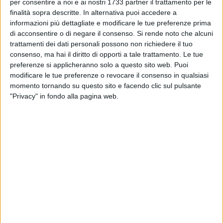
ANDRIA - 13 APRILE 2015
per consentire a noi e ai nostri 1733 partner il trattamento per le
Comunali 2015, Balducci: «Forza Italia primo
finalità sopra descritte. In alternativa puoi accedere a
partito»
informazioni più dettagliate e modificare le tue preferenze prima
di acconsentire o di negare il consenso.
Si rende noto che alcuni
trattamenti dei dati personali possono non richiedere il tuo
ANDRIA - 13 APRILE 2015
consenso, ma hai il diritto di opporti a tale trattamento. Le tue
Regionali 2015, Vitali: «Aspettiamo la risposta
preferenze si applicheranno solo a questo sito web. Puoi
della Poli Bortone»
modificare le tue preferenze o revocare il consenso in qualsiasi
momento tornando su questo sito e facendo clic sul pulsante
ANDRIA - 12 APRILE 2015
"Privacy" in fondo alla pagina web.
Comunali 2015, Andria in Movimento con
Francesco Lullo
ANDRIA - 12 APRILE 2015
Comunali 2015, Losappio: «Adottato codice
etico per candidature»
ANDRIA - 11 APRILE 2015
"Raccontami la tua idea di città", Fortunato in
Largo Torneo