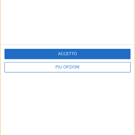
ANDRIA - 4 APRILE 2015
Parcometri, Fortunato: «Altra batosta per i
cittadini andriesi»
Precedente
1
2
...
277
278
279
280
281
ACCETTO
...
Successiva
PIÙ OPZIONI