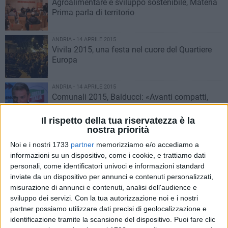
Agroalimentare e sviluppo sostenibile, Materia
Prima parla di territorio
ANDRIA - 14 APRILE 2015
Vivila 2015, una festa nel cuore del Quartiere
Europa
ANDRIA - 14 APRILE 2015
Comunali 2015, Balducci: «Avanti compatti,
dagli altri nessuna proposta»
Il rispetto della tua riservatezza è la
nostra priorità
ANDRIA - 13 APRILE 2015
Comunali 2015, Lullo: «Proseguire in questo
Noi e i nostri 1733
partner
memorizziamo e/o accediamo a
percorso»
informazioni su un dispositivo, come i cookie, e trattiamo dati
personali, come identificatori univoci e informazioni standard
inviate da un dispositivo per annunci e contenuti personalizzati,
ANDRIA - 13 APRILE 2015
misurazione di annunci e contenuti, analisi dell'audience e
Comunali 2015, Fortunato: «La storica pineta
sviluppo dei servizi.
Con la tua autorizzazione noi e i nostri
abbandonata»
partner possiamo utilizzare dati precisi di geolocalizzazione e
identificazione tramite la scansione del dispositivo. Puoi fare clic