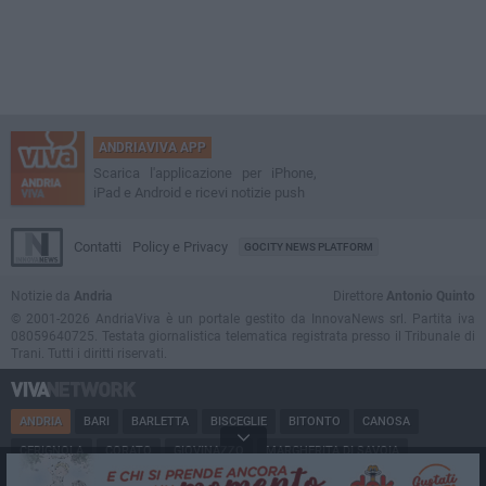
ANDRIAVIVA APP
Scarica l'applicazione per iPhone,
iPad e Android e ricevi notizie push
Contatti
Policy e Privacy
GOCITY NEWS PLATFORM
Notizie da
Andria
Direttore
Antonio Quinto
© 2001-2026 AndriaViva è un portale gestito da InnovaNews srl. Partita iva
08059640725. Testata giornalistica telematica registrata presso il Tribunale di
Trani. Tutti i diritti riservati.
ANDRIA
BARI
BARLETTA
BISCEGLIE
BITONTO
CANOSA
CERIGNOLA
CORATO
GIOVINAZZO
MARGHERITA DI SAVOIA
MINERVINO
MODUGNO
MOLFETTA
PUGLIA
RUVO