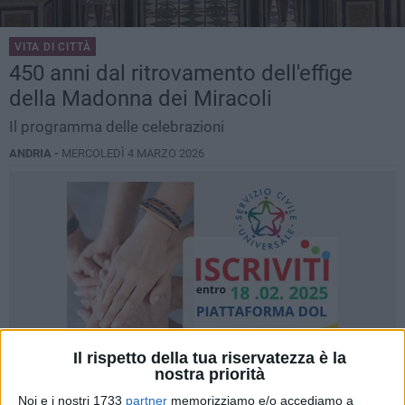
VITA DI CITTÀ
450 anni dal ritrovamento dell'effige
della Madonna dei Miracoli
Il programma delle celebrazioni
ANDRIA -
MERCOLEDÌ 4 MARZO 2026
Il rispetto della tua riservatezza è la
nostra priorità
Noi e i nostri 1733
partner
memorizziamo e/o accediamo a