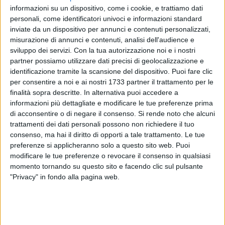
informazioni su un dispositivo, come i cookie, e trattiamo dati
personali, come identificatori univoci e informazioni standard
inviate da un dispositivo per annunci e contenuti personalizzati,
misurazione di annunci e contenuti, analisi dell'audience e
sviluppo dei servizi.
Con la tua autorizzazione noi e i nostri
partner possiamo utilizzare dati precisi di geolocalizzazione e
Il 10 marzo prossimo ricorre quest'anno il 450° Anniversario
identificazione tramite la scansione del dispositivo. Puoi fare clic
del ritrovamento dell'immagine di Santa Maria dei Miracoli,
per consentire a noi e ai nostri 1733 partner il trattamento per le
venerata nella cripta del Santuario e profondamente radicata
finalità sopra descritte. In alternativa puoi accedere a
nella storia e nella spiritualità della comunità andriese. La
informazioni più dettagliate e modificare le tue preferenze prima
Comunità dei Padri Agostiniani, con il patrocinio della Città
di acconsentire o di negare il consenso.
Si rende noto che alcuni
di Andria, In occasione di questo importante anniversario ha
trattamenti dei dati personali possono non richiedere il tuo
predisposto un articolato programma che affianca alle
consenso, ma hai il diritto di opporti a tale trattamento. Le tue
preferenze si applicheranno solo a questo sito web. Puoi
celebrazioni liturgiche e religiose una serie di significativi
modificare le tue preferenze o revocare il consenso in qualsiasi
momenti culturali, che verrà presentato mercoledì 4 marzo
momento tornando su questo sito e facendo clic sul pulsante
alle ore 9,30 presso la Basilica della Madonna dei Miracoli.
"Privacy" in fondo alla pagina web.
Intanto il 2 marzo è partita la Novena in preparazione
all'evento e il 3 marzo alle ore 19.00, è stato presentato il
volume di Natalino Monopoli "Santa Maria dei Miracoli di