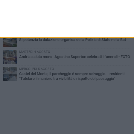
MARTEDÌ 4 AGOSTO
Cattivo odore dall’abitazione, la macabra scoperta: trovato morto
un uomo di 55 anni
MERCOLEDÌ 5 AGOSTO
"Un branco mi ha aggredito mentre ero in stampelle": violenza nei
confronti di un 41enne ad Andria
VENERDÌ 7 AGOSTO
Si potenzia la dotazione organica della Polizia di Stato nella Bat
MARTEDÌ 4 AGOSTO
Andria saluta mons. Agostino Superbo: celebrati i funerali - FOTO
MERCOLEDÌ 5 AGOSTO
Castel del Monte, il parcheggio é sempre selvaggio. I residenti:
"Tutelare il maniero tra vivibilità e rispetto del paesaggio"